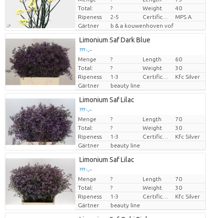
Total:
?
Weight
40
Ripeness
2-5
Certificado MPS
MPS A
Gärtner
b & a kouwenhoven vof
Limonium Saf Dark Blue
??? -,--
Menge
?
Length
60
Preis pro Stück
Total:
?
Weight
30
Ripeness
1-3
Certificaten Kenya Flower Counsel
Kfc Silver
Gärtner
beauty line
Limonium Saf Lilac
??? -,--
Menge
?
Length
70
Preis pro Stück
Total:
?
Weight
30
Ripeness
1-3
Certificaten Kenya Flower Counsel
Kfc Silver
Gärtner
beauty line
Limonium Saf Lilac
??? -,--
Menge
?
Length
70
Preis pro Stück
Total:
?
Weight
30
Ripeness
1-3
Certificaten Kenya Flower Counsel
Kfc Silver
Gärtner
beauty line