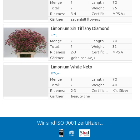
Menge
?
Length
70
Preis pro Stück
Total:
?
Weight
25
Ripeness
3-4
Certificado MPS
MPS A+
Gärtner
sevenhill flowers
Limonium Sin Tiffany Diamond
??? -,--
Menge
?
Length
70
Preis pro Stück
Total:
?
Weight
32
Ripeness
2-3
Certificado MPS
MPS A
Gärtner
gebr. reeuwijk
Limonium White Neto
??? -,--
Menge
?
Length
70
Preis pro Stück
Total:
?
Weight
40
Ripeness
2-3
Certificaten Kenya Flower Counsel
Kfc Silver
Gärtner
beauty line
Zurück
Wir sind ISO 9001 zertifiziert.
Wir bitten um Entschuldigung