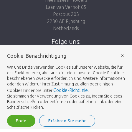
Laan van Verhof 65
Postbus 203
2230 AE Rijnsburg
Netherlands
Folge uns:
×
Cookie-Benachrichtigung
Wir und Dritte verwenden Cookies auf unserer Website, die für
das Funktionieren, aber auch für die in unserer Cookie-Richtlinie
Heemskerk Flowers
Geschäftsbedingungen
© 2026 -
beschriebenen Zwecke erforderlich sind. Weitere Informationen
oder den Widerruf Ihrer Zustimmung zu allen oder einigen
Cookie-Richtlinie
Cookies finden Sie unter
.
Datenschutz-
Sie stimmen der Verwendung von Cookies zu, indem Sie dieses
Banner schließen oder entfernen oder auf einen Link oder eine
Bestimmungen
Schaltfläche klicken.
Ende
Erfahren Sie mehr
Heemskerk Flowers is a trading name of BGH A.Heemskerk AZN b.v.