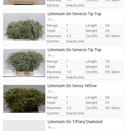
Gärtner
beauty line
Limonium Sin Senecio Tip Top
??? -,--
Menge
?
Length
60
Preis pro Stück
Total:
?
Weight
20
Ripeness
1-2
Certificaten Kenya Flower Counsel
Kfc Silver
Gärtner
beauty line
Limonium Sin Senecio Tip Top
??? -,--
Menge
?
Length
70
Preis pro Stück
Total:
?
Weight
30
Ripeness
1-3
Certificaten Kenya Flower Counsel
Kfc Silver
Gärtner
beauty line
Limonium Sin Sensy Yellow
??? -,--
Menge
?
Length
60
Preis pro Stück
Total:
?
Weight
25
Ripeness
1-2
Certificaten Kenya Flower Counsel
Kfc Silver
Gärtner
beauty line
Limonium Sin Tiffany Diamond
??? -,--