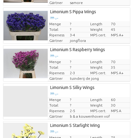
Gärtner
samore
Limonium S Pippa Wings
??? -,--
Menge
?
Length
70
Preis pro Stück
Total:
?
Weight
45
Ripeness
3-4
MPS cert.
MPS A+
Gärtner
jongflora
Limonium S Raspberry Wings
??? -,--
Menge
?
Length
70
Preis pro Stück
Total:
?
Weight
35
Ripeness
2-3
MPS cert.
MPS A+
Gärtner
tuinderij de jong
Limonium S Silky Wings
??? -,--
Menge
?
Length
60
Preis pro Stück
Total:
?
Weight
30
Ripeness
2-5
MPS cert.
MPS A
Gärtner
b & a kouwenhoven vof
Limonium S Starlight Wing
??? -,--
Menge
?
Length
75
Preis pro Stück