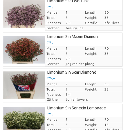
Limonium Saf Oshi Pink
??? -,--
Menge
?
Length
60
Preis pro Stück
Total:
?
Weight
35
Ripeness
2-3
Certificaten Kenya Flower Counsel
Kfc Silver
Gärtner
beauty line
Limonium Sin Maxim Diamon
??? -,--
Menge
Preis pro Stück
?
Length
70
Total:
?
Weight
35
Ripeness
2-3
Gärtner
j a j van der ploeg
Limonium Sin Scar Diamond
??? -,--
Menge
Preis pro Stück
?
Length
65
Total:
?
Weight
28
Ripeness
3-4
Gärtner
tonie flowers
Limonium Sin Senecio Lemonade
??? -,--
Menge
?
Length
70
Preis pro Stück
Total:
?
Weight
18
Ripeness
1-3
Certificaten Kenya Flower Counsel
Kfc Silver