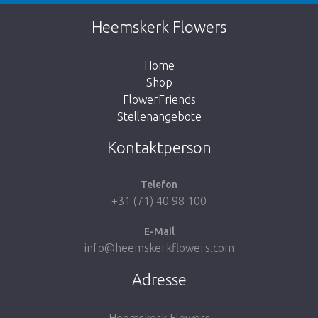
Diese Seite existiert nicht. Klicken Sie auf
Heemskerk Flowers
den untenstehenden Knopf, um zurück zum
Shop zu gehen.
Home
Shop
FlowerFriends
Stellenangebote
Zum Shop
Kontaktperson
Telefon
+31 (71) 40 98 100
E-Mail
info@heemskerkflowers.com
Adresse
Heemskerk Flowers