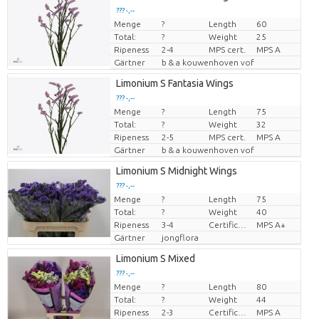
??? -,--
Menge
?
Length
60
Preis pro Stück
Total:
?
Weight
25
Ripeness
2-4
MPS cert.
MPS A
Gärtner
b & a kouwenhoven vof
Limonium S Fantasia Wings
??? -,--
Menge
?
Length
75
Preis pro Stück
Total:
?
Weight
32
Ripeness
2-5
MPS cert.
MPS A
Gärtner
b & a kouwenhoven vof
Limonium S Midnight Wings
??? -,--
Menge
?
Length
75
Preis pro Stück
Total:
?
Weight
40
Ripeness
3-4
Certificado MPS
MPS A+
Gärtner
jongflora
Limonium S Mixed
??? -,--
Menge
?
Length
80
Preis pro Stück
Total:
?
Weight
44
Ripeness
2-3
Certificado MPS
MPS A