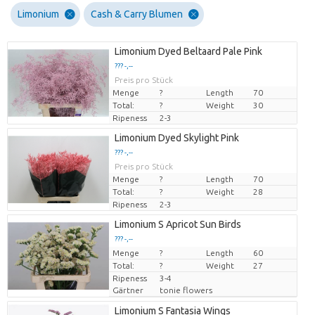
Limonium
Cash & Carry Blumen
Limonium Dyed Beltaard Pale Pink
??? -,--
Preis pro Stück
Menge
?
Length
70
Total:
?
Weight
30
Ripeness
2-3
Limonium Dyed Skylight Pink
??? -,--
Preis pro Stück
Menge
?
Length
70
Total:
?
Weight
28
Ripeness
2-3
Limonium S Apricot Sun Birds
??? -,--
Menge
Preis pro Stück
?
Length
60
Total:
?
Weight
27
Ripeness
3-4
Gärtner
tonie flowers
Limonium S Fantasia Wings