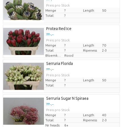
Preis pro Stück
Menge
?
Length
50
Total:
?
Protea Red Ice
??? -,--
Preis pro Stück
Menge
?
Length
70
Total:
?
Ripeness
2-3
Bloemkleur
Rood
Serruria Florida
??? -,--
Preis pro Stück
Menge
?
Length
50
Total:
?
Serruria Sugar N Spiraea
??? -,--
Preis pro Stück
Menge
?
Length
40
Total:
?
Ripeness
2-3
Nr heads
6+