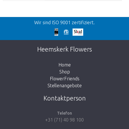
Zurück
Wir sind ISO 9001 zertifiziert.
Wir bitten um Entschuldigung
Diese Seite existiert nicht. Klicken Sie auf
Heemskerk Flowers
den untenstehenden Knopf, um zurück zum
Shop zu gehen.
Home
Shop
FlowerFriends
Stellenangebote
Zum Shop
Kontaktperson
Telefon
+31 (71) 40 98 100