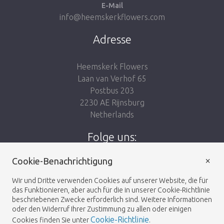
E-Mail
info@heemskerkflowers.com
Adresse
Heemskerk Flowers
Laan van Verhof 65
Postbus 203
2230 AE Rijnsburg
Netherlands
Folge uns:
×
Cookie-Benachrichtigung
Wir und Dritte verwenden Cookies auf unserer Website, die für
das Funktionieren, aber auch für die in unserer Cookie-Richtlinie
Heemskerk Flowers
Geschäftsbedingungen
© 2026 -
beschriebenen Zwecke erforderlich sind. Weitere Informationen
oder den Widerruf Ihrer Zustimmung zu allen oder einigen
Cookie-Richtlinie
Cookies finden Sie unter
.
Datenschutz-