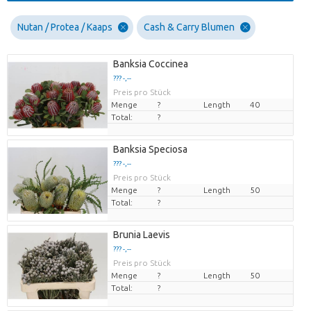
Nutan / Protea / Kaaps
Cash & Carry Blumen
Banksia Coccinea
??? -,--
Preis pro Stück
Menge
?
Length
40
Total:
?
Banksia Speciosa
??? -,--
Preis pro Stück
Menge
?
Length
50
Total:
?
Brunia Laevis
??? -,--
Preis pro Stück
Menge
?
Length
50
Total:
?