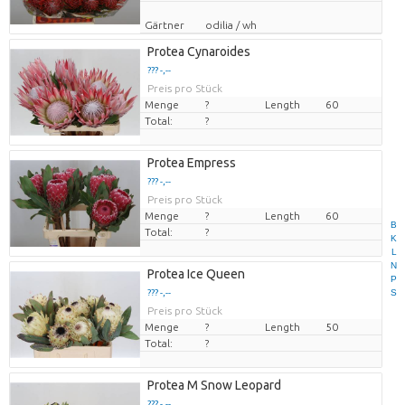
Gärtner
odilia / wh
Protea Cynaroides
??? -,--
Preis pro Stück
Menge
?
Length
60
Total:
?
Protea Empress
??? -,--
Preis pro Stück
Menge
?
Length
60
B
Total:
?
K
L
N
Protea Ice Queen
P
S
??? -,--
Preis pro Stück
Menge
?
Length
50
Total:
?
Protea M Snow Leopard
??? -,--