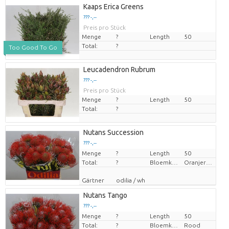
Kaaps Erica Greens
??? -,--
Preis pro Stück
Menge
?
Length
50
Total:
?
Too Good To Go
Leucadendron Rubrum
??? -,--
Preis pro Stück
Menge
?
Length
50
Total:
?
Nutans Succession
??? -,--
Menge
Preis pro Stück
?
Length
50
Total:
?
Bloemkleur
Oranjerood
Gärtner
odilia / wh
Nutans Tango
??? -,--
Menge
Preis pro Stück
?
Length
50
Total:
?
Bloemkleur
Rood