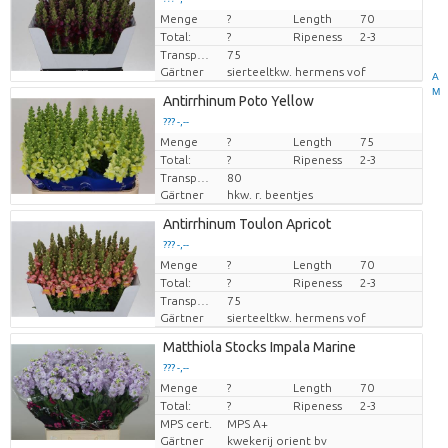
Menge
Preis pro Stück
?
Length
70
Total:
?
Ripeness
2-3
Transport height
75
Gärtner
sierteeltkw. hermens vof
A
M
Antirrhinum Poto Yellow
??? -,--
Menge
Preis pro Stück
?
Length
75
Total:
?
Ripeness
2-3
Transport height
80
Gärtner
hkw. r. beentjes
Antirrhinum Toulon Apricot
??? -,--
Menge
Preis pro Stück
?
Length
70
Total:
?
Ripeness
2-3
Transport height
75
Gärtner
sierteeltkw. hermens vof
Matthiola Stocks Impala Marine
??? -,--
Menge
Preis pro Stück
?
Length
70
Total:
?
Ripeness
2-3
MPS cert.
MPS A+
Gärtner
kwekerij orient bv