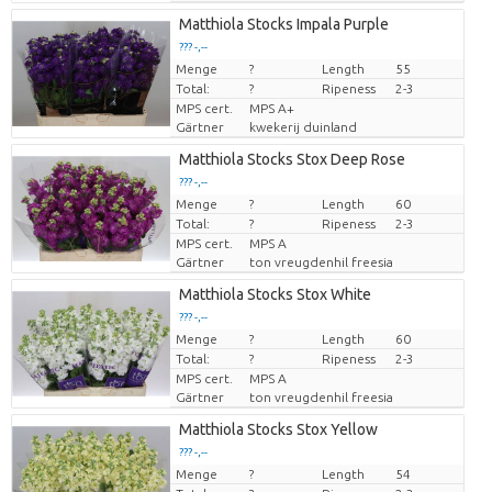
Matthiola Stocks Impala Purple
??? -,--
Menge
Preis pro Stück
?
Length
55
Total:
?
Ripeness
2-3
MPS cert.
MPS A+
Gärtner
kwekerij duinland
Matthiola Stocks Stox Deep Rose
??? -,--
Menge
Preis pro Stück
?
Length
60
Total:
?
Ripeness
2-3
MPS cert.
MPS A
Gärtner
ton vreugdenhil freesia
Matthiola Stocks Stox White
??? -,--
Menge
Preis pro Stück
?
Length
60
Total:
?
Ripeness
2-3
MPS cert.
MPS A
Gärtner
ton vreugdenhil freesia
Matthiola Stocks Stox Yellow
??? -,--
Menge
Preis pro Stück
?
Length
54