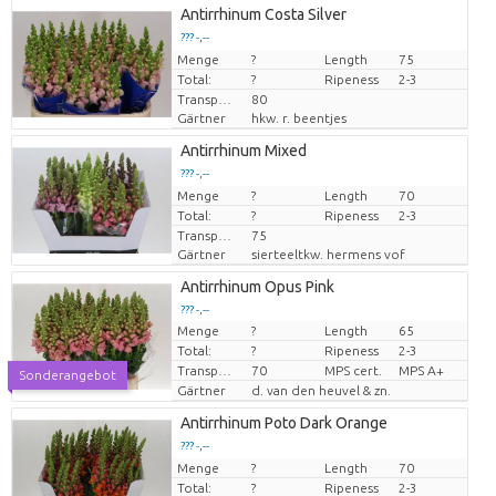
Antirrhinum Costa Silver
??? -,--
Menge
Preis pro Stück
?
Length
75
Total:
?
Ripeness
2-3
Transport height
80
Gärtner
hkw. r. beentjes
Antirrhinum Mixed
??? -,--
Menge
Preis pro Stück
?
Length
70
Total:
?
Ripeness
2-3
Transport height
75
Gärtner
sierteeltkw. hermens vof
Antirrhinum Opus Pink
??? -,--
Menge
?
Length
65
Preis pro Stück
Total:
?
Ripeness
2-3
Transport height
70
MPS cert.
MPS A+
Sonderangebot
Gärtner
d. van den heuvel & zn.
Antirrhinum Poto Dark Orange
??? -,--
Menge
Preis pro Stück
?
Length
70
Total:
?
Ripeness
2-3