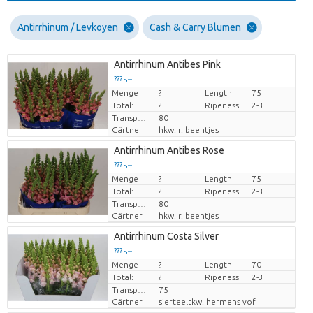
Antirrhinum / Levkoyen
Cash & Carry Blumen
Antirrhinum Antibes Pink
??? -,--
Menge
Preis pro Stück
?
Length
75
Total:
?
Ripeness
2-3
Transport height
80
Gärtner
hkw. r. beentjes
Antirrhinum Antibes Rose
??? -,--
Menge
Preis pro Stück
?
Length
75
Total:
?
Ripeness
2-3
Transport height
80
Gärtner
hkw. r. beentjes
Antirrhinum Costa Silver
??? -,--
Menge
Preis pro Stück
?
Length
70
Total:
?
Ripeness
2-3
Transport height
75
Gärtner
sierteeltkw. hermens vof