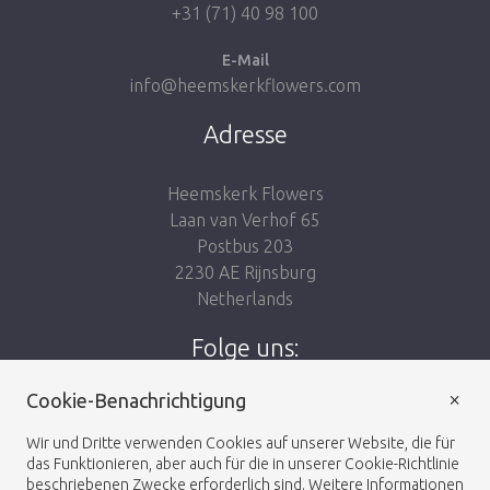
+31 (71) 40 98 100
E-Mail
info@heemskerkflowers.com
Adresse
Heemskerk Flowers
Laan van Verhof 65
Postbus 203
2230 AE Rijnsburg
Netherlands
Folge uns:
×
Cookie-Benachrichtigung
Wir und Dritte verwenden Cookies auf unserer Website, die für
das Funktionieren, aber auch für die in unserer Cookie-Richtlinie
Heemskerk Flowers
Geschäftsbedingungen
© 2026 -
beschriebenen Zwecke erforderlich sind. Weitere Informationen