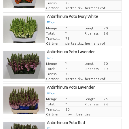
Transport height
75
Gärtner
sierteeltkw. hermens vof
Antirrhinum Poto Ivory White
??? -,--
Menge
Preis pro Stück
?
Length
70
Total:
?
Ripeness
2-3
Transport height
75
Gärtner
sierteeltkw. hermens vof
Antirrhinum Poto Lavender
??? -,--
Menge
Preis pro Stück
?
Length
70
Total:
?
Ripeness
2-3
Transport height
75
Gärtner
sierteeltkw. hermens vof
Antirrhinum Poto Lavender
??? -,--
Menge
Preis pro Stück
?
Length
75
Total:
?
Ripeness
2-3
Transport height
80
Gärtner
hkw. r. beentjes
Antirrhinum Poto Red
??? -,--