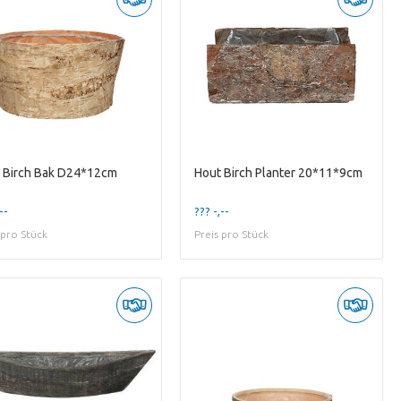
 Birch Bak D24*12cm
Hout Birch Planter 20*11*9cm
--
??? -,--
 pro Stück
Preis pro Stück