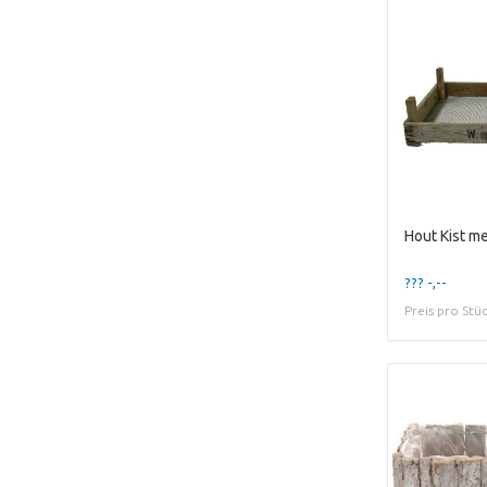
Hout Kist 
??? -,--
Preis pro Stü