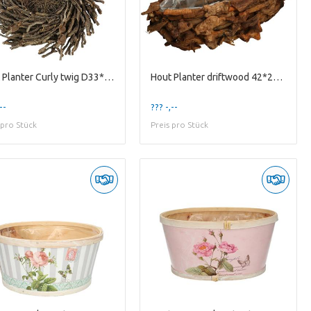
Hout Planter Curly twig D33*10cm
Hout Planter driftwood 42*22*14cm
--
??? -,--
 pro Stück
Preis pro Stück