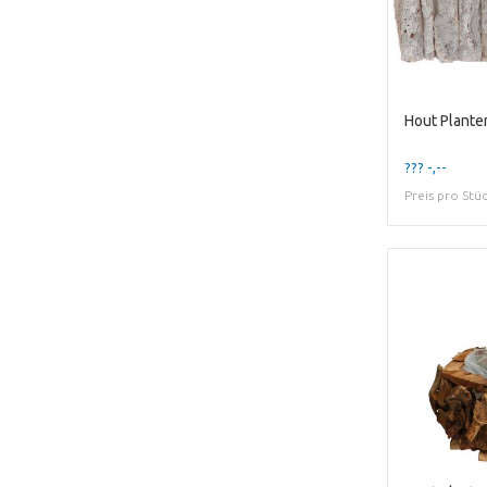
??? -,--
Preis pro Stü