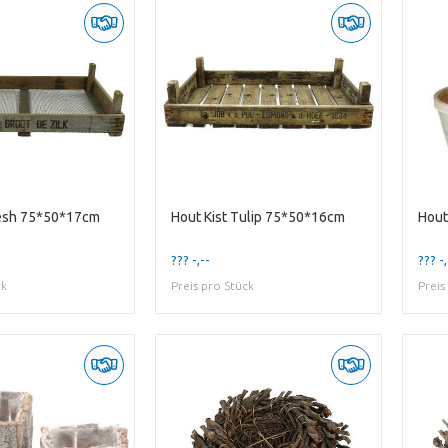
mesh 75*50*17cm
Hout Kist Tulip 75*50*16cm
??? -,--
??? -,
ck
Preis pro Stück
Preis