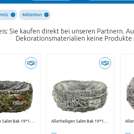
 Holz
4Attention
is: Sie kaufen direkt bei unseren Partnern. 
Dekorationsmaterialien keine Produkte
Allerheiligen Salim Bak 19*11*10cm
Allerheiligen Salim Bak 19*11*10cm
??? -,--
??? -,