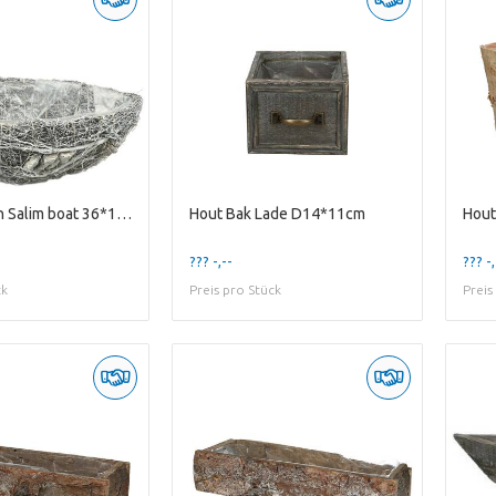
Allerheiligen Salim boat 36*18*11cm
Hout Bak Lade D14*11cm
Hout
??? -,--
??? -,
ck
Preis pro Stück
Preis