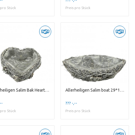
 pro Stück
Preis pro Stück
Allerheiligen Salim Bak Heart D18*08cm
Allerheiligen Salim boat 29*14*07cm
--
??? -,--
 pro Stück
Preis pro Stück