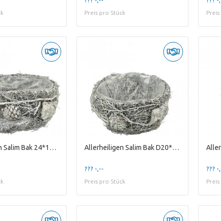
ck
Preis pro Stück
Preis
Allerheiligen Salim Bak 24*15*12cm
Allerheiligen Salim Bak D20*12cm
??? -,--
??? -,
ck
Preis pro Stück
Preis