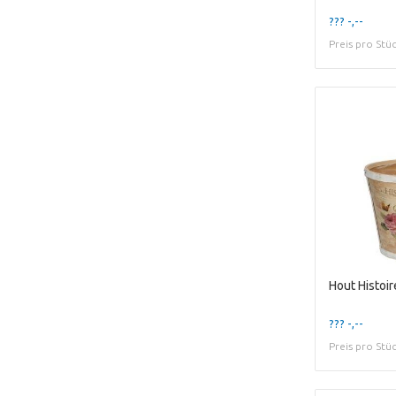
??? -,--
Preis pro Stü
Hout Histoi
??? -,--
Preis pro Stü