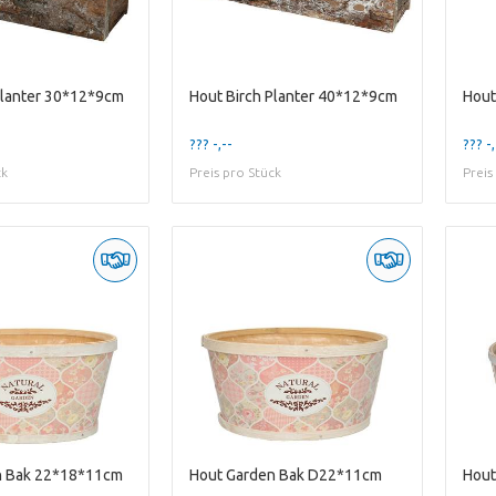
Planter 30*12*9cm
Hout Birch Planter 40*12*9cm
Hout
??? -,--
??? -,
ck
Preis pro Stück
Preis
n Bak 22*18*11cm
Hout Garden Bak D22*11cm
Hout