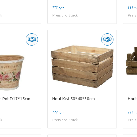
??? -,--
??? -,
ck
Preis pro Stück
Preis
re Pot D17*15cm
Hout Kist 50*40*30cm
??? -,--
??? -,
ck
Preis pro Stück
Preis