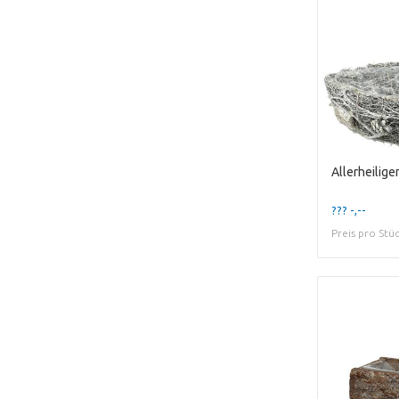
??? -,--
Preis pro Stü