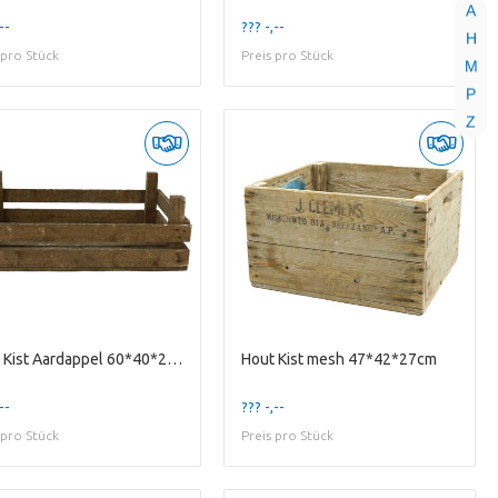
A
--
??? -,--
H
 pro Stück
Preis pro Stück
M
P
Z
Hout Kist Aardappel 60*40*20cm
Hout Kist mesh 47*42*27cm
--
??? -,--
 pro Stück
Preis pro Stück