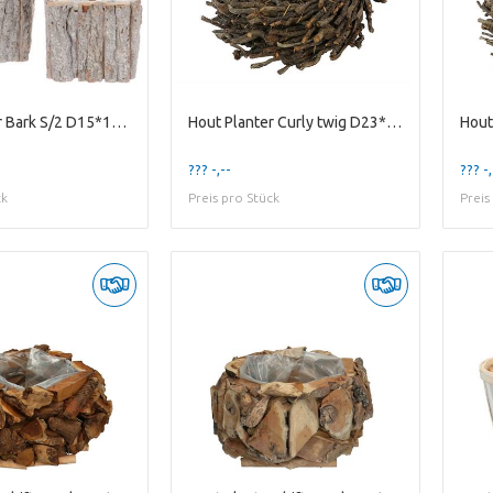
Hout Planter Bark S/2 D15*12cm
Hout Planter Curly twig D23*6cm
??? -,--
??? -,
ck
Preis pro Stück
Preis