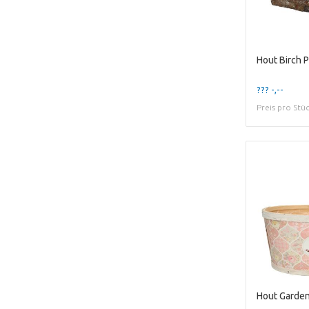
Hout Birch 
??? -,--
Preis pro Stü
Hout Garde