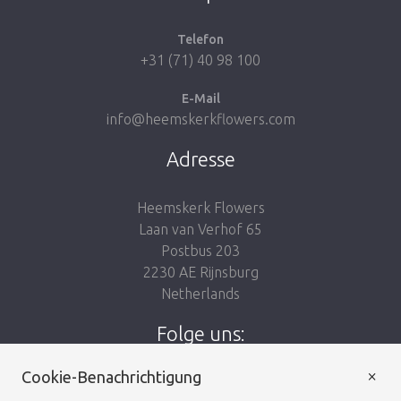
Telefon
+31 (71) 40 98 100
E-Mail
info@heemskerkflowers.com
Adresse
Heemskerk Flowers
Laan van Verhof 65
Postbus 203
2230 AE Rijnsburg
Netherlands
Folge uns:
×
Cookie-Benachrichtigung