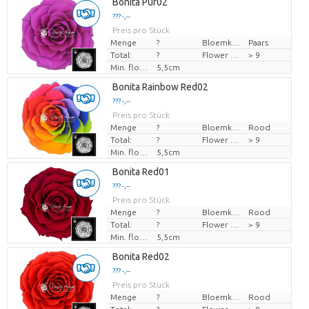
Bonita Pur02
??? -,--
Preis pro Stück
Menge
?
Bloemkleur
Paars
Total:
?
Flower diamrt
> 9
Min. flower bud height
5,5cm
Bonita Rainbow Red02
??? -,--
Preis pro Stück
Menge
?
Bloemkleur
Rood
Total:
?
Flower diamrt
> 9
Min. flower bud height
5,5cm
Bonita Red01
??? -,--
Preis pro Stück
Menge
?
Bloemkleur
Rood
Total:
?
Flower diamrt
> 9
Min. flower bud height
5,5cm
Bonita Red02
??? -,--
Preis pro Stück
Menge
?
Bloemkleur
Rood