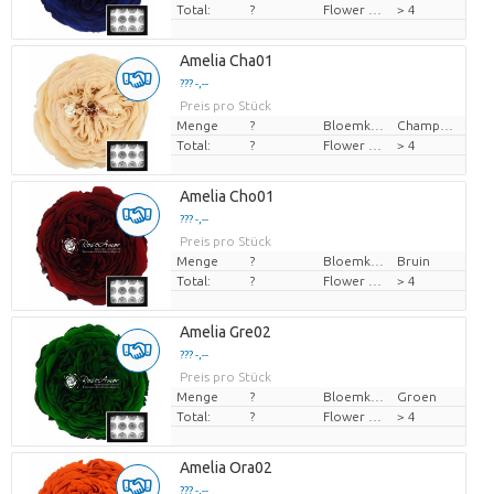
Total:
?
Flower diamrt
> 4
Amelia Cha01
??? -,--
Preis pro Stück
Menge
?
Bloemkleur
Champagne
Total:
?
Flower diamrt
> 4
Amelia Cho01
??? -,--
Preis pro Stück
Menge
?
Bloemkleur
Bruin
Total:
?
Flower diamrt
> 4
Amelia Gre02
??? -,--
Preis pro Stück
Menge
?
Bloemkleur
Groen
Total:
?
Flower diamrt
> 4
Amelia Ora02
??? -,--