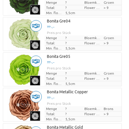
Menge
?
Bloemkleur
Groen
Total:
?
Flower diamrt
> 9
Min. flower bud height
5,5cm
Bonita Gre04
??? -,--
Preis pro Stück
Menge
?
Bloemkleur
Groen
Total:
?
Flower diamrt
> 9
Min. flower bud height
5,5cm
Bonita Gre05
??? -,--
Preis pro Stück
Menge
?
Bloemkleur
Groen
Total:
?
Flower diamrt
> 9
Min. flower bud height
5,5cm
Bonita Metallic Copper
??? -,--
Preis pro Stück
Menge
?
Bloemkleur
Brons
Total:
?
Flower diamrt
> 9
Min. flower bud height
5,5cm
Bonita Metallic Gold