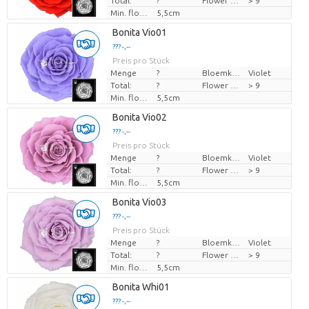
Total:
?
Flower diamrt
> 9
Min. flower bud height
5,5cm
Bonita Vio01
??? -,--
Preis pro Stück
Menge
?
Bloemkleur
Violet
Total:
?
Flower diamrt
> 9
Min. flower bud height
5,5cm
Bonita Vio02
??? -,--
Preis pro Stück
Menge
?
Bloemkleur
Violet
Total:
?
Flower diamrt
> 9
Min. flower bud height
5,5cm
Bonita Vio03
??? -,--
Preis pro Stück
Menge
?
Bloemkleur
Violet
Total:
?
Flower diamrt
> 9
Min. flower bud height
5,5cm
Bonita Whi01
??? -,--