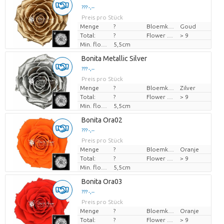
??? -,--
Preis pro Stück
Menge
?
Bloemkleur
Goud
Total:
?
Flower diamrt
> 9
Min. flower bud height
5,5cm
Bonita Metallic Silver
??? -,--
Preis pro Stück
Menge
?
Bloemkleur
Zilver
Total:
?
Flower diamrt
> 9
Min. flower bud height
5,5cm
Bonita Ora02
??? -,--
Preis pro Stück
Menge
?
Bloemkleur
Oranje
Total:
?
Flower diamrt
> 9
Min. flower bud height
5,5cm
Bonita Ora03
??? -,--
Preis pro Stück
Menge
?
Bloemkleur
Oranje
Total:
?
Flower diamrt
> 9