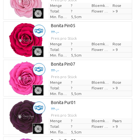
Menge
?
Bloemkleur
Rose
Total:
?
Flower diamrt
> 9
Min. flower bud height
5,5cm
Bonita Pin05
??? -,--
Preis pro Stück
Menge
?
Bloemkleur
Rose
Total:
?
Flower diamrt
> 9
Min. flower bud height
5,5cm
Bonita Pin07
??? -,--
Preis pro Stück
Menge
?
Bloemkleur
Rose
Total:
?
Flower diamrt
> 9
Min. flower bud height
5,5cm
Bonita Pur01
??? -,--
Preis pro Stück
Menge
?
Bloemkleur
Paars
Total:
?
Flower diamrt
> 9
Min. flower bud height
5,5cm