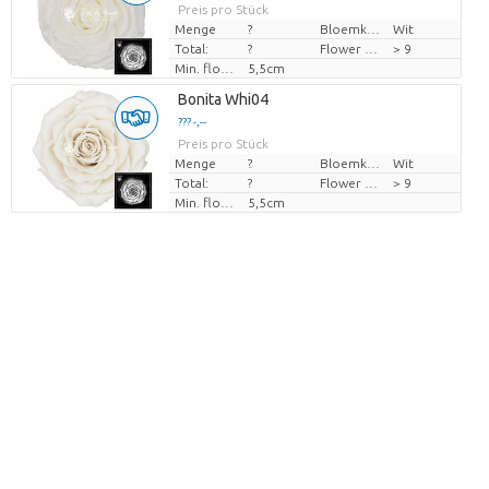
Preis pro Stück
Menge
?
Bloemkleur
Wit
Total:
?
Flower diamrt
> 9
Min. flower bud height
5,5cm
Bonita Whi04
??? -,--
Preis pro Stück
Menge
?
Bloemkleur
Wit
Total:
?
Flower diamrt
> 9
Min. flower bud height
5,5cm