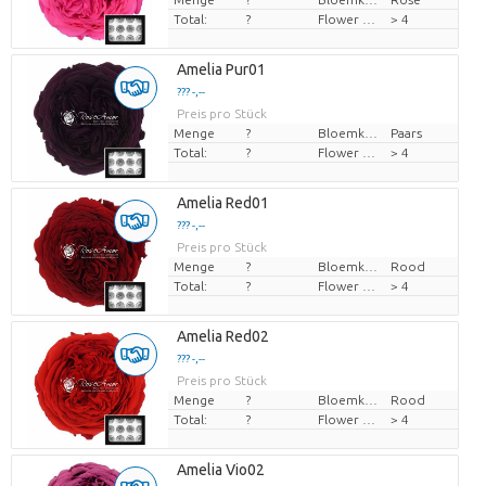
Total:
?
Flower diamrt
> 4
Amelia Pur01
??? -,--
Preis pro Stück
Menge
?
Bloemkleur
Paars
Total:
?
Flower diamrt
> 4
Amelia Red01
??? -,--
Preis pro Stück
Menge
?
Bloemkleur
Rood
Total:
?
Flower diamrt
> 4
Amelia Red02
??? -,--
Preis pro Stück
Menge
?
Bloemkleur
Rood
Total:
?
Flower diamrt
> 4
Amelia Vio02