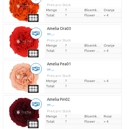
Preis pro Stück
Menge
?
Bloemkleur
Oranje
Total:
?
Flower diamrt
> 4
Amelia Ora03
??? -,--
Preis pro Stück
Menge
?
Bloemkleur
Oranje
Total:
?
Flower diamrt
> 4
Amelia Pea01
??? -,--
Preis pro Stück
Menge
?
Flower diamrt
> 4
Total:
?
Amelia Pin02
??? -,--
Preis pro Stück
Menge
?
Bloemkleur
Rose
Total:
?
Flower diamrt
> 4