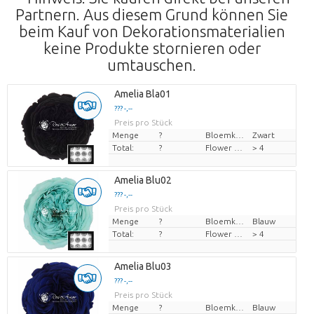
Partnern. Aus diesem Grund können Sie
beim Kauf von Dekorationsmaterialien
keine Produkte stornieren oder
umtauschen.
Amelia Bla01
??? -,--
Preis pro Stück
Menge
?
Bloemkleur
Zwart
Total:
?
Flower diamrt
> 4
Amelia Blu02
??? -,--
Preis pro Stück
Menge
?
Bloemkleur
Blauw
Total:
?
Flower diamrt
> 4
Amelia Blu03
??? -,--
Preis pro Stück
Menge
?
Bloemkleur
Blauw