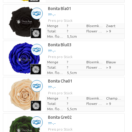
Bonita Bla01
??? -,--
Preis pro Stück
Menge
?
Bloemkleur
Zwart
Total:
?
Flower diamrt
> 9
Min. flower bud height
5,5cm
Bonita Blu03
??? -,--
Preis pro Stück
Menge
?
Bloemkleur
Blauw
Total:
?
Flower diamrt
> 9
Min. flower bud height
5,5cm
Bonita Cha01
??? -,--
Preis pro Stück
Menge
?
Bloemkleur
Champagne
Total:
?
Flower diamrt
> 9
Min. flower bud height
5,5cm
Bonita Gre02
??? -,--
Preis pro Stück