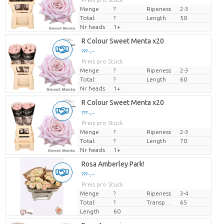
Menge
?
Ripeness
2-3
Total:
?
Length
50
Nr heads
1+
R Colour Sweet Menta x20
??? -,--
Preis pro Stück
Menge
?
Ripeness
2-3
Total:
?
Length
60
Nr heads
1+
R Colour Sweet Menta x20
??? -,--
Preis pro Stück
Menge
?
Ripeness
2-3
Total:
?
Length
70
Nr heads
1+
Rosa Amberley Park!
??? -,--
Preis pro Stück
Menge
?
Ripeness
3-4
Total:
?
Transport height
65
Length
60