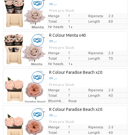
??? -,--
Preis pro Stück
Menge
?
Ripeness
2-3
Total:
?
Length
60
Nr heads
1+
R Colour Menta x40
??? -,--
Preis pro Stück
Menge
?
Ripeness
2-3
Total:
?
Length
70
Nr heads
1+
R Colour Paradise Beach x20
??? -,--
Preis pro Stück
Menge
?
Ripeness
2-3
Total:
?
Length
40
Bloemkleur
Rose
R Colour Paradise Beach x20
??? -,--
Preis pro Stück
Menge
?
Ripeness
2-3
Total:
?
Length
40