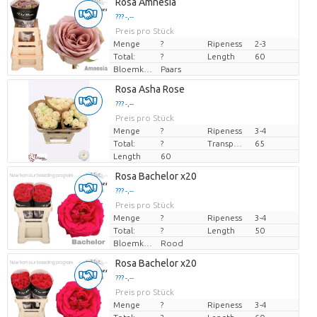
Rosa Amnesia
??? -,--
Preis pro Stück
Menge
?
Ripeness
2-3
Total:
?
Length
60
Bloemkleur
Paars
Rosa Asha Rose
??? -,--
Preis pro Stück
Menge
?
Ripeness
3-4
Total:
?
Transport height
65
Length
60
Rosa Bachelor x20
??? -,--
Preis pro Stück
Menge
?
Ripeness
3-4
Total:
?
Length
50
Bloemkleur
Rood
Rosa Bachelor x20
??? -,--
Preis pro Stück
Menge
?
Ripeness
3-4