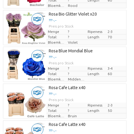
Total:
?
Length
60
Bloemkleur
Rood
Rosa Bio Glitter Violet x20
??? -,--
Preis pro Stück
Menge
?
Ripeness
2-3
Total:
?
Length
70
Bloemkleur
Violet
Rosa Blue Mondial Blue
??? -,--
Preis pro Stück
Menge
?
Ripeness
3-4
Total:
?
Length
60
Bloemkleur
Middenblauw
Rosa Cafe Latte x40
??? -,--
Preis pro Stück
Menge
?
Ripeness
2-3
Total:
?
Length
50
Bloemkleur
Bruin
Rosa Cafe Latte x40
??? -,--