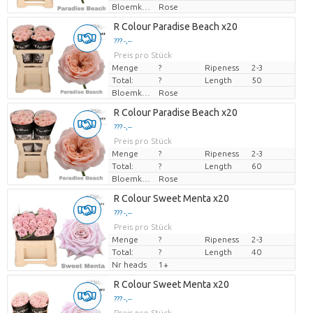
Bloemkleur
Rose
R Colour Paradise Beach x20
??? -,--
Preis pro Stück
Menge
?
Ripeness
2-3
Total:
?
Length
50
Bloemkleur
Rose
R Colour Paradise Beach x20
??? -,--
Preis pro Stück
Menge
?
Ripeness
2-3
Total:
?
Length
60
Bloemkleur
Rose
R Colour Sweet Menta x20
??? -,--
Preis pro Stück
Menge
?
Ripeness
2-3
Total:
?
Length
40
Nr heads
1+
R Colour Sweet Menta x20
??? -,--
Preis pro Stück