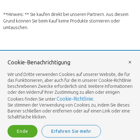
**Hinweis: ** Sie kaufen direkt bei unseren Partnern. Aus diesem
Grund können Sie beim Kauf keine Produkte stornieren oder
umtauschen.
Zurück
Wir sind ISO 9001 zertifiziert.
×
Cookie-Benachrichtigung
Wir bitten um Entschuldigung
Wir und Dritte verwenden Cookies auf unserer Website, die für
das Funktionieren, aber auch für die in unserer Cookie-Richtlinie
Diese Seite existiert nicht. Klicken Sie auf
Heemskerk Flowers
beschriebenen Zwecke erforderlich sind. Weitere Informationen
den untenstehenden Knopf, um zurück zum
oder den Widerruf Ihrer Zustimmung zu allen oder einigen
Shop zu gehen.
Cookie-Richtlinie
Cookies finden Sie unter
.
Home
Sie stimmen der Verwendung von Cookies zu, indem Sie dieses
Shop
Banner schließen oder entfernen oder auf einen Link oder eine
FlowerFriends
Schaltfläche klicken.
Stellenangebote
Ende
Erfahren Sie mehr
Zum Shop
Kontaktperson