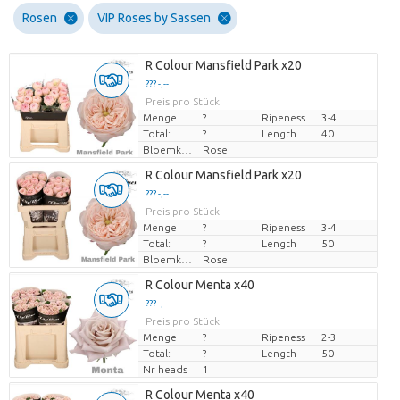
Rosen
VIP Roses by Sassen
R Colour Mansfield Park x20
??? -,--
Preis pro Stück
Menge
?
Ripeness
3-4
Total:
?
Length
40
Bloemkleur
Rose
R Colour Mansfield Park x20
??? -,--
Preis pro Stück
Menge
?
Ripeness
3-4
Total:
?
Length
50
Bloemkleur
Rose
R Colour Menta x40
??? -,--
Preis pro Stück
Menge
?
Ripeness
2-3
Total:
?
Length
50
Nr heads
1+
R Colour Menta x40