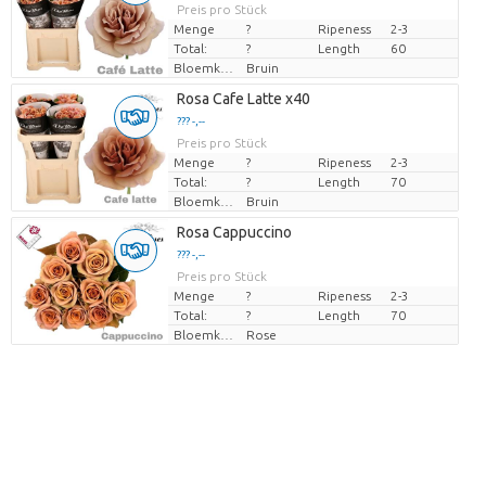
Preis pro Stück
Menge
?
Ripeness
2-3
Total:
?
Length
60
Bloemkleur
Bruin
Rosa Cafe Latte x40
??? -,--
Preis pro Stück
Menge
?
Ripeness
2-3
Total:
?
Length
70
Bloemkleur
Bruin
Rosa Cappuccino
??? -,--
Preis pro Stück
Menge
?
Ripeness
2-3
Total:
?
Length
70
Bloemkleur
Rose