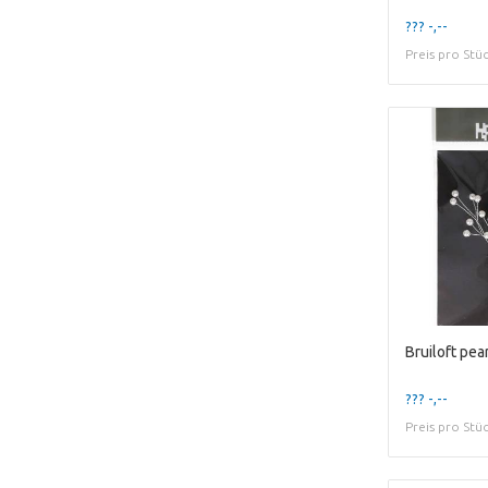
??? -,--
Preis pro Stü
Bruiloft pe
??? -,--
Preis pro Stü