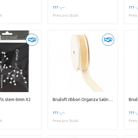
??? -,--
??? -,
ck
Preis pro Stück
Preis
arls stem 6mm X2
Bruiloft ribbon Organza Satin 25mm 25m
??? -,--
??? -,
ck
Preis pro Stück
Preis