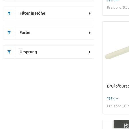
Preis pro Stü
Filter in Höhe
Farbe
Ursprung
Bruiloft Br
??? -,--
Preis pro Stü