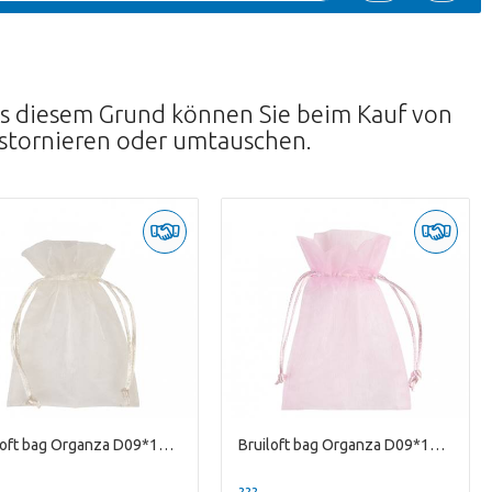
Aus diesem Grund können Sie beim Kauf von
 stornieren oder umtauschen.
Bruiloft bag Organza D09*12cm
Bruiloft bag Organza D09*12cm
--
??? -,--