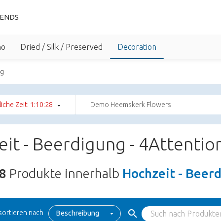
IENDS
no
Dried / Silk / Preserved
Decoration
ng
liche Zeit: 1:10:27
Demo Heemskerk Flowers
it - Beerdigung - 4Attentio
8
Produkte innerhalb
Hochzeit - Beerd
sortieren nach
Beschreibung