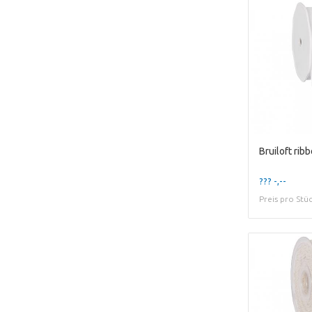
??? -,--
Preis pro Stü