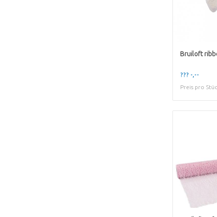
Bruiloft ri
??? -,--
Preis pro Stü