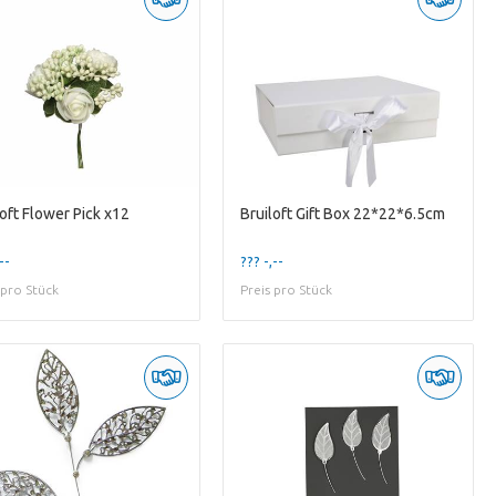
loft Flower Pick x12
Bruiloft Gift Box 22*22*6.5cm
--
??? -,--
 pro Stück
Preis pro Stück