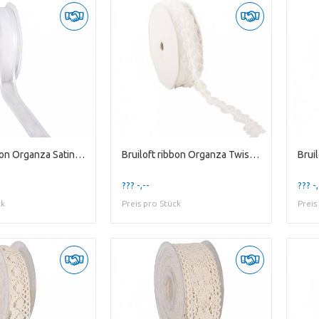
Bruiloft ribbon Organza Satin 25mm 25m
Bruiloft ribbon Organza Twist 15mm 10m
Brui
??? -,--
??? -,
ck
Preis pro Stück
Preis