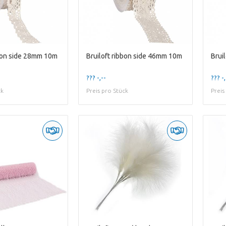
bbon side 28mm 10m
Bruiloft ribbon side 46mm 10m
??? -,--
??? -,
ck
Preis pro Stück
Preis