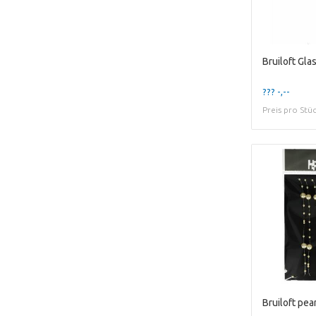
??? -,--
Preis pro Stü
Bruiloft pea