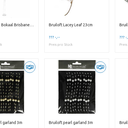
Bruiloft Glas Bokaal Brisbane D17/23*70cm
Bruiloft Lacey Leaf 23cm
Brui
??? -,--
??? -,
ck
Preis pro Stück
Preis
rl garland 3m
Bruiloft pearl garland 3m
Brui