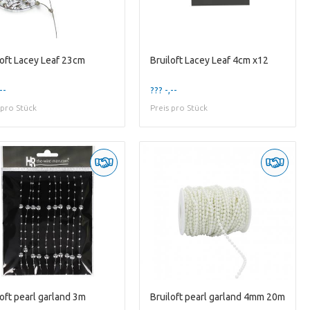
loft Lacey Leaf 23cm
Bruiloft Lacey Leaf 4cm x12
--
??? -,--
 pro Stück
Preis pro Stück
loft pearl garland 3m
Bruiloft pearl garland 4mm 20m