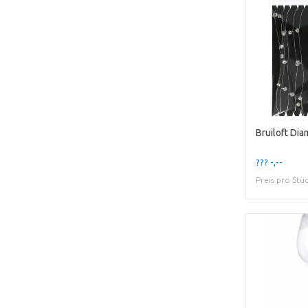
??? -,--
Preis pro Stü