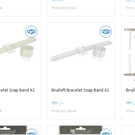
ck
Preis pro Stück
Preis
acelet Snap Band X2
Bruiloft Bracelet Snap Band X2
Brui
??? -,--
??? -,
ck
Preis pro Stück
Preis