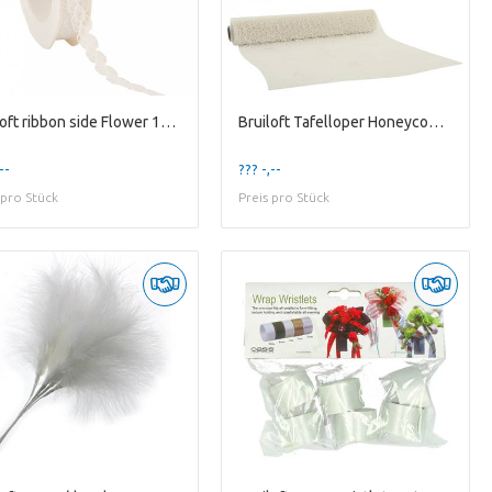
Bruiloft ribbon side Flower 15mm 20m
Bruiloft Tafelloper Honeycomb 28cm 2.5m
--
??? -,--
 pro Stück
Preis pro Stück