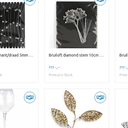
Bruiloft Diamant/draad 5mm 5m
Bruiloft diamond stem 10cm x12
Brui
??? -,--
??? -,
ck
Preis pro Stück
Preis