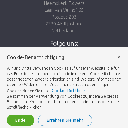
Heemskerk Flowers
Laan van Verhof 65
Postbus 203
2230 AE Rijnsburg
Netherlands
Folge uns:
×
Cookie-Benachrichtigung
Wir und Dritte verwenden Cookies auf unserer Website, die für
das Funktionieren, aber auch für die in unserer Cookie-Richtlinie
Heemskerk Flowers
Geschäftsbedingungen
© 2026 -
beschriebenen Zwecke erforderlich sind. Weitere Informationen
oder den Widerruf Ihrer Zustimmung zu allen oder einigen
Cookie-Richtlinie
Cookies finden Sie unter
.
Datenschutz-
Sie stimmen der Verwendung von Cookies zu, indem Sie dieses
Banner schließen oder entfernen oder auf einen Link oder eine
Bestimmungen
Schaltfläche klicken.
Ende
Erfahren Sie mehr
Heemskerk Flowers is a trading name of BGH A.Heemskerk AZN b.v.