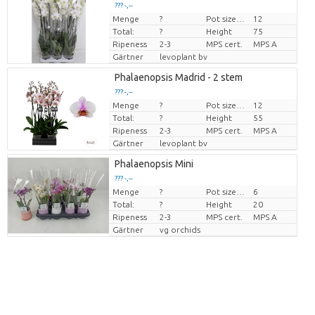
??? -,--
Menge
?
Pot size (cm)
12
Preis pro Stück
Total:
?
Height
75
Ripeness
2-3
MPS cert.
MPS A
Gärtner
levoplant bv
Phalaenopsis Madrid - 2 stem
??? -,--
Menge
?
Pot size (cm)
12
Preis pro Stück
Total:
?
Height
55
Ripeness
2-3
MPS cert.
MPS A
Gärtner
levoplant bv
Phalaenopsis Mini
??? -,--
Menge
?
Pot size (cm)
6
Preis pro Stück
Total:
?
Height
20
Ripeness
2-3
MPS cert.
MPS A
Gärtner
vg orchids