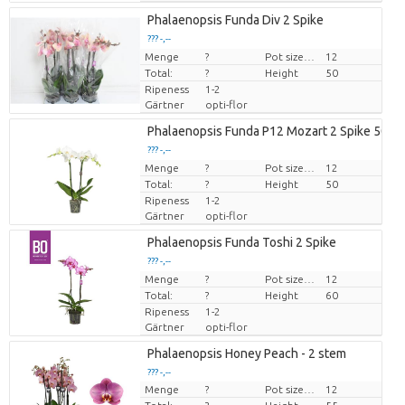
Phalaenopsis Funda Div 2 Spike
??? -,--
Menge
Preis pro Stück
?
Pot size (cm)
12
Total:
?
Height
50
Ripeness
1-2
Gärtner
opti-flor
Phalaenopsis Funda P12 Mozart 2 Spike 50 C
??? -,--
Menge
Preis pro Stück
?
Pot size (cm)
12
Total:
?
Height
50
Ripeness
1-2
Gärtner
opti-flor
Phalaenopsis Funda Toshi 2 Spike
??? -,--
Menge
Preis pro Stück
?
Pot size (cm)
12
Total:
?
Height
60
Ripeness
1-2
Gärtner
opti-flor
Phalaenopsis Honey Peach - 2 stem
??? -,--
Menge
?
Pot size (cm)
12
Preis pro Stück