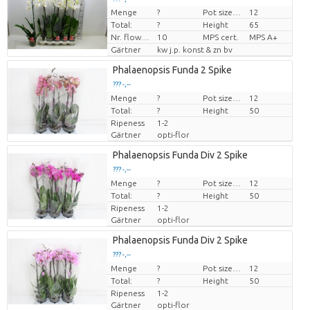
Menge
?
Pot size (cm)
12
Preis pro Stück
Total:
?
Height
65
Nr. flower/pot
10
MPS cert.
MPS A+
Gärtner
kw j.p. konst & zn bv
Phalaenopsis Funda 2 Spike
??? -,--
Menge
Preis pro Stück
?
Pot size (cm)
12
Total:
?
Height
50
Ripeness
1-2
Gärtner
opti-flor
Phalaenopsis Funda Div 2 Spike
??? -,--
Menge
Preis pro Stück
?
Pot size (cm)
12
Total:
?
Height
50
Ripeness
1-2
Gärtner
opti-flor
Phalaenopsis Funda Div 2 Spike
??? -,--
Menge
Preis pro Stück
?
Pot size (cm)
12
Total:
?
Height
50
Ripeness
1-2
Gärtner
opti-flor