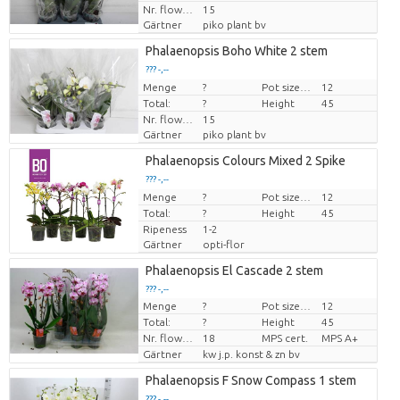
Nr. flower/pot
15
Gärtner
piko plant bv
Phalaenopsis Boho White 2 stem
??? -,--
Menge
Preis pro Stück
?
Pot size (cm)
12
Total:
?
Height
45
Nr. flower/pot
15
Gärtner
piko plant bv
Phalaenopsis Colours Mixed 2 Spike
??? -,--
Menge
Preis pro Stück
?
Pot size (cm)
12
Total:
?
Height
45
Ripeness
1-2
Gärtner
opti-flor
Phalaenopsis El Cascade 2 stem
??? -,--
Menge
?
Pot size (cm)
12
Preis pro Stück
Total:
?
Height
45
Nr. flower/pot
18
MPS cert.
MPS A+
Gärtner
kw j.p. konst & zn bv
Phalaenopsis F Snow Compass 1 stem
??? -,--