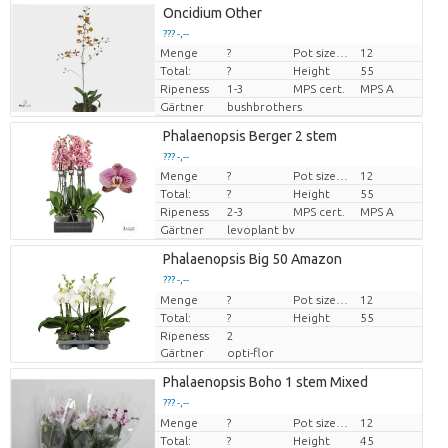
Oncidium Other
??? -,--
Menge
?
Pot size (cm)
12
Preis pro Stück
Total:
?
Height
55
Ripeness
1-3
MPS cert.
MPS A
Gärtner
bushbrothers
Phalaenopsis Berger 2 stem
??? -,--
Menge
?
Pot size (cm)
12
Preis pro Stück
Total:
?
Height
55
Ripeness
2-3
MPS cert.
MPS A
Gärtner
levoplant bv
Phalaenopsis Big 50 Amazon
??? -,--
Menge
Preis pro Stück
?
Pot size (cm)
12
Total:
?
Height
55
Ripeness
2
Gärtner
opti-flor
Phalaenopsis Boho 1 stem Mixed
??? -,--
Menge
Preis pro Stück
?
Pot size (cm)
12
Total:
?
Height
45