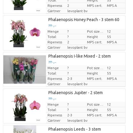
Total:
?
Height
55
Ripeness
2
MPS cert.
MPS A
Gärtner
levoplant bv
Phalaenopsis Honey Peach - 3 stem 60
??? -,--
Menge
?
Pot size (cm)
12
Preis pro Stück
Total:
?
Height
55
Ripeness
2
MPS cert.
MPS A
Gärtner
levoplant bv
Phalaenopsis I-like Mixed - 2 stem
??? -,--
Menge
?
Pot size (cm)
12
Preis pro Stück
Total:
?
Height
55
Ripeness
2-3
MPS cert.
MPS A
Gärtner
levoplant bv
Phalaenopsis Jupiter - 2 stem
??? -,--
Menge
?
Pot size (cm)
12
Preis pro Stück
Total:
?
Height
55
Ripeness
2-3
MPS cert.
MPS A
Gärtner
levoplant bv
Phalaenopsis Leeds - 3 stem