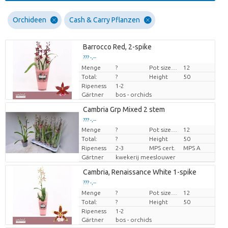
Orchideen
Cash & Carry Pflanzen
Barrocco Red, 2-spike
??? -,--
Menge
Preis pro Stück
?
Pot size (cm)
12
Total:
?
Height
50
Ripeness
1-2
Gärtner
bos - orchids
Cambria Grp Mixed 2 stem
??? -,--
Menge
?
Pot size (cm)
12
Preis pro Stück
Total:
?
Height
50
Ripeness
2-3
MPS cert.
MPS A
Gärtner
kwekerij meeslouwer
Cambria, Renaissance White 1-spike
??? -,--
Menge
Preis pro Stück
?
Pot size (cm)
12
Total:
?
Height
50
Ripeness
1-2
Gärtner
bos - orchids