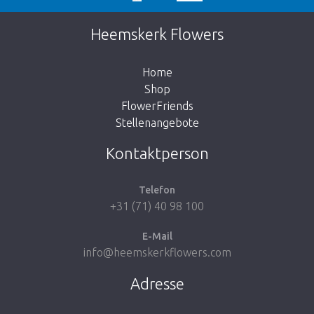
Wir bitten um Entschuldigung
Diese Seite existiert nicht. Klicken Sie auf
Heemskerk Flowers
den untenstehenden Knopf, um zurück zum
Shop zu gehen.
Home
Shop
FlowerFriends
Stellenangebote
Zum Shop
Kontaktperson
Telefon
+31 (71) 40 98 100
E-Mail
info@heemskerkflowers.com
Adresse