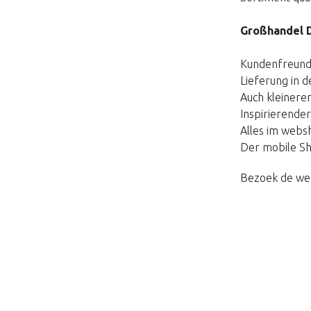
Großhandel 
Kundenfreundl
Lieferung in 
Auch kleinere
Inspirierende
Alles im websh
Der mobile Sh
Bezoek de we
Diese Seite existiert nicht. Kl