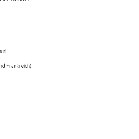
en!
d Frankreich).
g
pf, um zurück zum Shop zu gehen.