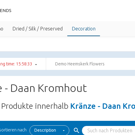
IENDS
no
Dried / Silk / Preserved
Decoration
ng time: 15:58:32
Demo Heemskerk Flowers
e - Daan Kromhout
Produkte innerhalb
Kränze - Daan K
sortieren nach
Description