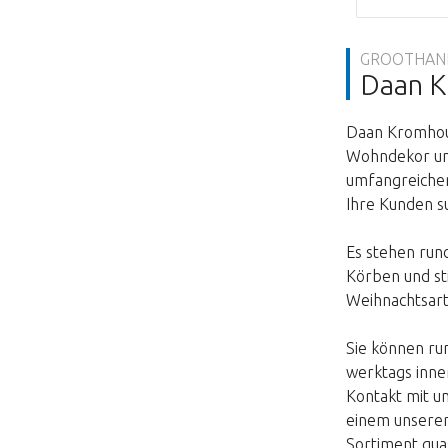
GROOTHAND
Daan 
Daan Kromhout
Wohndekor und
umfangreichen
Ihre Kunden s
Es stehen run
Körben und st
Weihnachtsarti
Sie können ru
werktags inne
Kontakt mit u
einem unserer
Sortiment qua