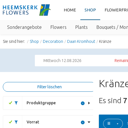
HOME
SHOP
FLOWERFR
Sonderangebote
Flowers
Plants
Bouquets / Mo
Sie sind hier:
Shop
Decoration
Daan Kromhout
Kränze
Mittwoch 12.08.2026
Remaini
Kränz
Filter löschen
Es sind
7
Produktgruppe
Vorrat