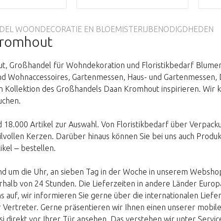
EL WOONDECORATIE EN BLOEMISTERIJBENODIGDHEDEN
Kromhout
, Großhandel für Wohndekoration und Floristikbedarf Blumen
 Wohnaccessoires, Gartenmessen, Haus- und Gartenmessen, D
 Kollektion des Großhandels Daan Kromhout inspirieren. Wir
uchen.
d 18.000 Artikel zur Auswahl. Von Floristikbedarf über Verpack
ilvollen Kerzen. Darüber hinaus können Sie bei uns auch Prod
kel ‒ bestellen.
nd um die Uhr, an sieben Tag in der Woche in unserem Webshop 
rhalb von 24 Stunden. Die Lieferzeiten in andere Länder Europ
ns auf, wir informieren Sie gerne über die internationalen Li
 Vertreter. Gerne präsentieren wir Ihnen einen unserer mobil
si direkt vor Ihrer Tür ansehen. Das verstehen wir unter Servi