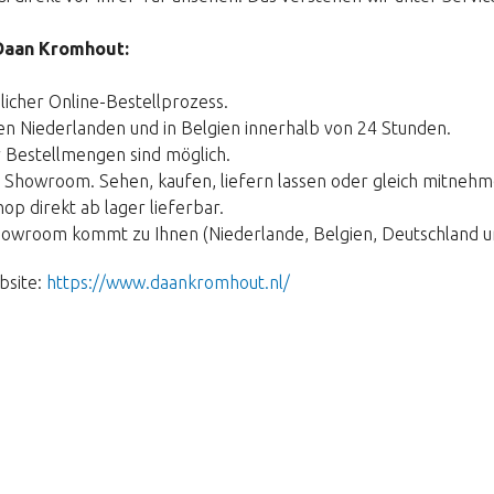
Daan Kromhout:
icher Online-Bestellprozess.
den Niederlanden und in Belgien innerhalb von 24 Stunden.
r Bestellmengen sind möglich.
r Showroom. Sehen, kaufen, liefern lassen oder gleich mitnehm
op direkt ab lager lieferbar.
owroom kommt zu Ihnen (Niederlande, Belgien, Deutschland un
bsite:
https://www.daankromhout.nl/
Wir bitten um Entschuldigun
icken Sie auf den untenstehenden Kno