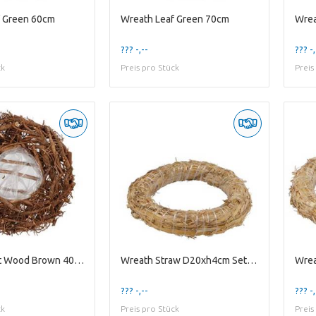
f Green 60cm
Wreath Leaf Green 70cm
Wrea
??? -,--
??? -,
ck
Preis pro Stück
Preis
Wreath Root Wood Brown 40cm Nm
Wreath Straw D20xh4cm Set Of 10
??? -,--
??? -,
ck
Preis pro Stück
Preis