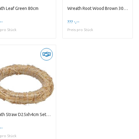
th Leaf Green 80cm
Wreath Root Wood Brown 30cm Nm
--
??? -,--
 pro Stück
Preis pro Stück
Wreath Straw D25xh4cm Set Of 10
--
 pro Stück