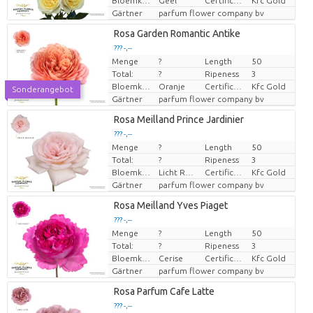
Bloemkleur
Geel
Certificaten Kenya Flower Counsel
Kfc Gold
Gärtner
parfum flower company bv
Rosa Garden Romantic Antike
??? -,--
Menge
?
Length
50
Preis pro Stück
Total:
?
Ripeness
3
Bloemkleur
Oranje
Certificaten Kenya Flower Counsel
Kfc Gold
Sonderangebot
Gärtner
parfum flower company bv
Rosa Meilland Prince Jardinier
??? -,--
Menge
?
Length
50
Preis pro Stück
Total:
?
Ripeness
3
Bloemkleur
Licht Rose
Certificaten Kenya Flower Counsel
Kfc Gold
Gärtner
parfum flower company bv
Rosa Meilland Yves Piaget
??? -,--
Menge
?
Length
50
Preis pro Stück
Total:
?
Ripeness
3
Bloemkleur
Cerise
Certificaten Kenya Flower Counsel
Kfc Gold
Gärtner
parfum flower company bv
Rosa Parfum Cafe Latte
??? -,--