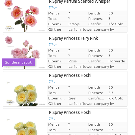
R Spray Parfum Scented Whisper
??? -,--
Menge
?
Length
50
Preis pro Stück
Total:
?
Ripeness
3
Bloemkleur
Oranje
Certificaten Kenya Flower Counsel
Kfc Gold
Gärtner
parfum flower company bv
R Spray Princess Fairy Pink
??? -,--
Menge
?
Length
50
Preis pro Stück
Total:
?
Ripeness
3
Bloemkleur
Rose
Certificaten Florverde
Florverde
Sonderangebot
Gärtner
parfum flower company bv
R Spray Princess Hoshi
??? -,--
Menge
?
Length
50
Preis pro Stück
Total:
?
Ripeness
2-3
Bloemkleur
Geel
Certificaten Kenya Flower Counsel
Kfc Gold
Gärtner
parfum flower company bv
R Spray Princess Hoshi
??? -,--
Menge
?
Length
50
Preis pro Stück
Total:
?
Ripeness
2-3