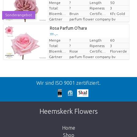
Menge
?
Length
50
Preis pro Stück
Total:
?
Ripeness
3
Bloemkleur
Bruin
Certificaten Kenya Flower Counsel
Kfc Gold
Sonderangebot
Gärtner
parfum flower company bv
Rosa Parfum O'hara
??? -,--
Menge
?
Length
60
Preis pro Stück
Total:
?
Ripeness
3
Bloemkleur
Rose
Certificaten Florverde
Florverde
Gärtner
parfum flower company bv
Zurück
Wir sind ISO 9001 zertifiziert.
Wir bitten um Entschuldigung
Diese Seite existiert nicht. Klicken Sie auf
Heemskerk Flowers
den untenstehenden Knopf, um zurück zum
Shop zu gehen.
Home
Shop