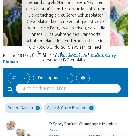
Behandlung als Standardrosen. Nachdem
die Kartonhülle entfernt wurde, entfernen
Sie vorsichtig die äußeren Schutzblätter.
Diese Blätter können Feuchtigkeitsflecken
oder leichte Botrytis aufweisen, da sie die
innere Blüte während des Transports
schützen. Nach dem Entfernen öffnet sich
die Rose wunderschön von innen nach
außen und zeigt ihre volle Form und
Es sind
13
Produkte innerhalb
Rosen Garten - Cash & Carry
gesunden Blütenblätter.
Blumen
Description
Rosen Garten
Cash & Carry Blumen
R Spray Parfum Champagne Majolica
??? -,--
Menge
?
Length
50