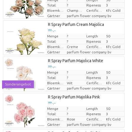
Preis pro Stück
Total:
?
Ripeness
3
Bloemkleur
Champagne
Certificaten Kenya Flower Counsel
Kfc Gold
Gärtner
parfum flower company bv
R Spray Parfum Cream Majolica
??? -,--
Menge
?
Length
50
Preis pro Stück
Total:
?
Ripeness
3
Bloemkleur
Creme
Certificaten Kenya Flower Counsel
Kfc Gold
Gärtner
parfum flower company bv
R Spray Parfum Majolica White
??? -,--
Menge
?
Length
50
Preis pro Stück
Total:
?
Ripeness
3
Bloemkleur
Wit
Certificaten Kenya Flower Counsel
Kfc Gold
Sonderangebot
Gärtner
parfum flower company bv
R Spray Parfum Majolika Pink
??? -,--
Menge
?
Length
50
Preis pro Stück
Total:
?
Ripeness
3
Bloemkleur
Rose
Certificaten Kenya Flower Counsel
Kfc Gold
Gärtner
parfum flower company bv