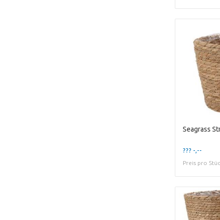
??? -,--
Preis pro Stü