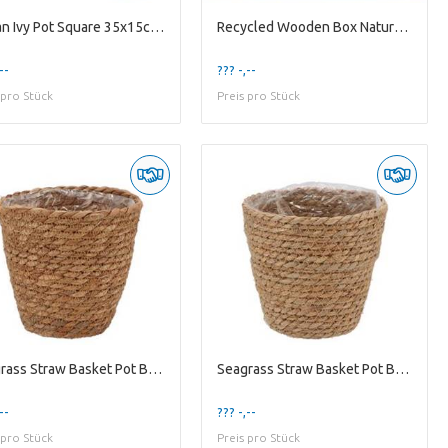
Rattan Ivy Pot Square 35x15cm Nm
Recycled Wooden Box Natural 32x15x10cm
--
??? -,--
 pro Stück
Preis pro Stück
Seagrass Straw Basket Pot Brown 16x16cm
Seagrass Straw Basket Pot Brown 18x18cm
--
??? -,--
 pro Stück
Preis pro Stück