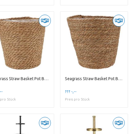
Seagrass Straw Basket Pot Brown 24x24cm
Seagrass Straw Basket Pot Brown 28x28cm
--
??? -,--
 pro Stück
Preis pro Stück