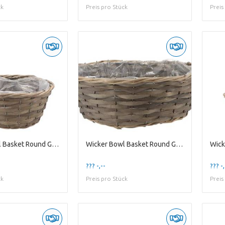
ck
Preis pro Stück
Preis
Wicker Bowl Basket Round Grey 22x10cm
Wicker Bowl Basket Round Grey 40x14cm
??? -,--
??? -,
ck
Preis pro Stück
Preis