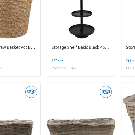
Seagrass Straw Basket Pot Brown 32x32cm
Storage Shelf Basic Black 45x45x100cm
??? -,--
??? -,
ck
Preis pro Stück
Preis