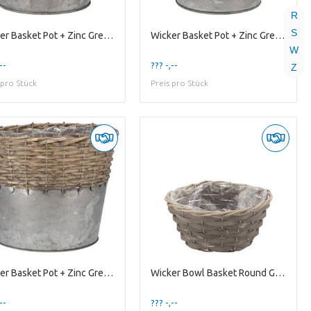
R
S
Wicker Basket Pot + Zinc Grey 15x10cm
Wicker Basket Pot + Zinc Grey 18x15cm
W
--
??? -,--
Z
 pro Stück
Preis pro Stück
Wicker Basket Pot + Zinc Grey 25x20cm
Wicker Bowl Basket Round Grey 19x9cm
--
??? -,--