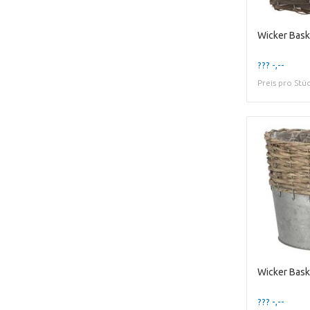
??? -,--
Preis pro Stü
??? -,--