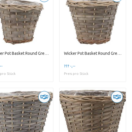
Wicker Pot Basket Round Grey 16x14cm
Wicker Pot Basket Round Grey 19x16cm
--
??? -,--
 pro Stück
Preis pro Stück