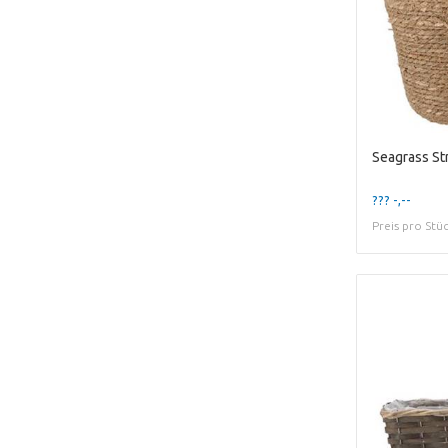
??? -,--
Preis pro Stü