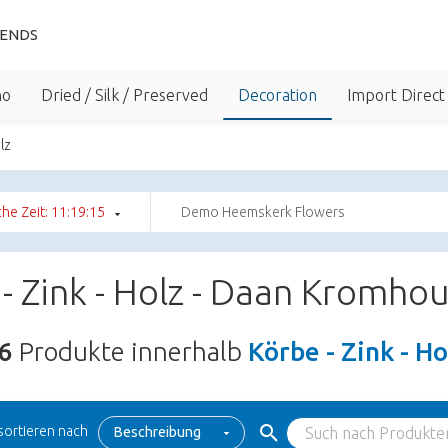
IENDS
no
Dried / Silk / Preserved
Decoration
Import Direct
lz
che Zeit: 11:19:14
Demo Heemskerk Flowers
- Zink - Holz - Daan Kromhou
6
Produkte innerhalb
Körbe - Zink - H
sortieren nach
Beschreibung