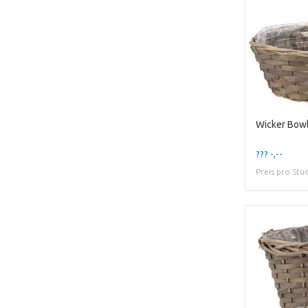
??? -,--
Preis pro Stü