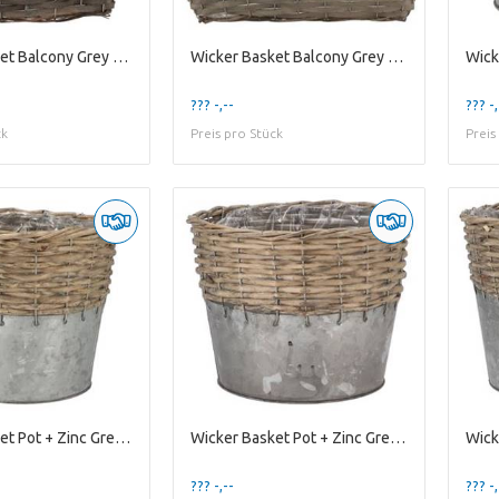
Wicker Basket Balcony Grey 30x13x10cm
Wicker Basket Balcony Grey 40x16x12cm
??? -,--
??? -,
ck
Preis pro Stück
Preis
Wicker Basket Pot + Zinc Grey 20x18cm
Wicker Basket Pot + Zinc Grey 22x18cm
??? -,--
??? -,