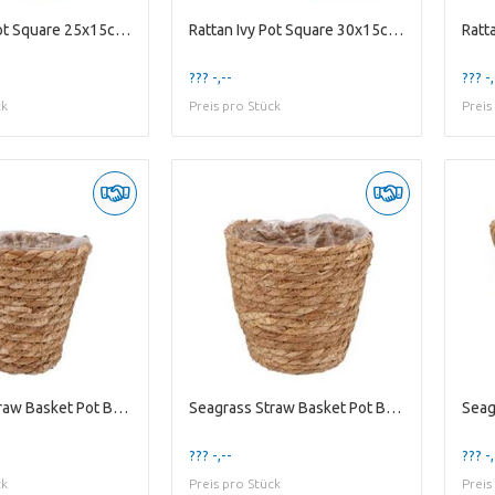
Rattan Ivy Pot Square 25x15cm Nm
Rattan Ivy Pot Square 30x15cm Nm
??? -,--
??? -,
ck
Preis pro Stück
Preis
Seagrass Straw Basket Pot Brown 12x12cm
Seagrass Straw Basket Pot Brown 14x14cm
??? -,--
??? -,
ck
Preis pro Stück
Preis