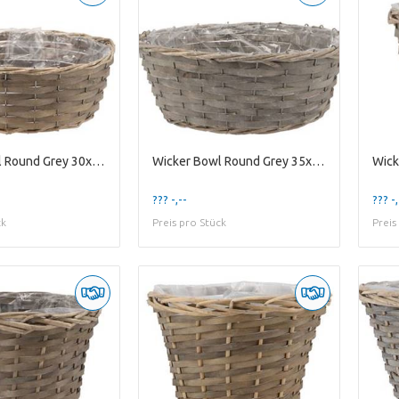
Wicker Bowl Round Grey 30x12cm
Wicker Bowl Round Grey 35x13cm
??? -,--
??? -,
ck
Preis pro Stück
Preis