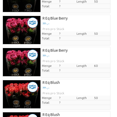
Menge
?
Length
50
Total:
?
R Eq Blue Berry
??? -,--
Preis pro Stück
Menge
?
Length
50
Total:
?
R Eq Blue Berry
??? -,--
Preis pro Stück
Menge
?
Length
60
Total:
?
R Eq Blush
??? -,--
Preis pro Stück
Menge
?
Length
50
Total:
?
R Eq Blush