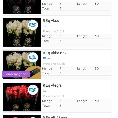
Menge
?
Length
50
Total:
?
R Eq Akito
??? -,--
Preis pro Stück
Menge
?
Length
50
Total:
?
R Eq Akito Box
??? -,--
Preis pro Stück
Menge
?
Length
50
Total:
?
Sonderangebot
R Eq Alegra
??? -,--
Preis pro Stück
Menge
?
Length
50
Total:
?
R Eq All 4 Love