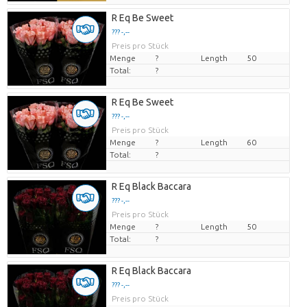
R Eq Be Sweet
??? -,--
Preis pro Stück
Menge
?
Length
50
Total:
?
R Eq Be Sweet
??? -,--
Preis pro Stück
Menge
?
Length
60
Total:
?
R Eq Black Baccara
??? -,--
Preis pro Stück
Menge
?
Length
50
Total:
?
R Eq Black Baccara
??? -,--
Preis pro Stück