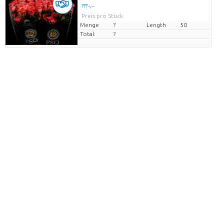
??? -,--
Preis pro Stück
Menge
?
Length
50
Total:
?