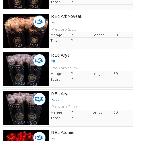
Total:
?
R Eq Art Noveau
??? -,--
Preis pro Stück
Menge
?
Length
50
Total:
?
R Eq Arya
??? -,--
Preis pro Stück
Menge
?
Length
60
Total:
?
R Eq Arya
??? -,--
Preis pro Stück
Menge
?
Length
60
Total:
?
R Eq Atomic
??? -,--