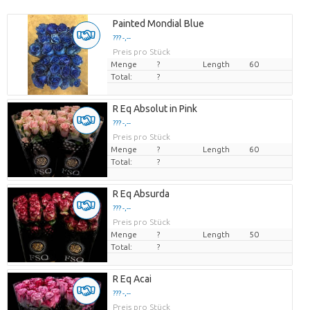
Painted Mondial Blue
??? -,--
Preis pro Stück
Menge
?
Length
60
Total:
?
R Eq Absolut in Pink
??? -,--
Preis pro Stück
Menge
?
Length
60
Total:
?
R Eq Absurda
??? -,--
Preis pro Stück
Menge
?
Length
50
Total:
?
R Eq Acai
??? -,--
Preis pro Stück