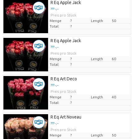
R Eq Apple Jack
??? -,--
Preis pro Stück
Menge
?
Length
50
Total:
?
R Eq Apple Jack
??? -,--
Preis pro Stück
Menge
?
Length
60
Total:
?
R Eq Art Deco
??? -,--
Preis pro Stück
Menge
?
Length
40
Total:
?
R Eq Art Noveau
??? -,--
Preis pro Stück
Menge
?
Length
50