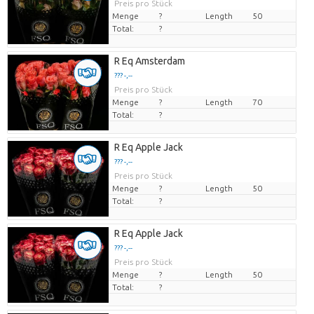
Preis pro Stück
Menge
?
Length
50
Total:
?
R Eq Amsterdam
??? -,--
Preis pro Stück
Menge
?
Length
70
Total:
?
R Eq Apple Jack
??? -,--
Preis pro Stück
Menge
?
Length
50
Total:
?
R Eq Apple Jack
??? -,--
Preis pro Stück
Menge
?
Length
50
Total:
?