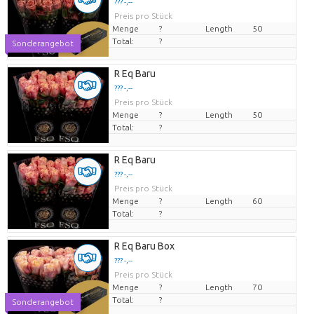
??? -,--
Preis pro Stück
Menge
?
Length
50
Total:
?
Sonderangebot
R Eq Baru
??? -,--
Preis pro Stück
Menge
?
Length
50
Total:
?
R Eq Baru
??? -,--
Preis pro Stück
Menge
?
Length
60
Total:
?
R Eq Baru Box
??? -,--
Preis pro Stück
Menge
?
Length
70
Total:
?
Sonderangebot