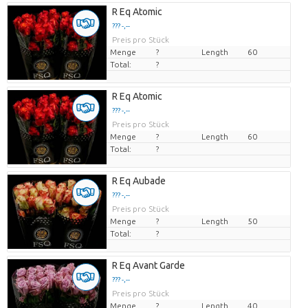
R Eq Atomic
??? -,--
Preis pro Stück
Menge
?
Length
60
Total:
?
R Eq Atomic
??? -,--
Preis pro Stück
Menge
?
Length
60
Total:
?
R Eq Aubade
??? -,--
Preis pro Stück
Menge
?
Length
50
Total:
?
R Eq Avant Garde
??? -,--
Preis pro Stück
Menge
?
Length
40