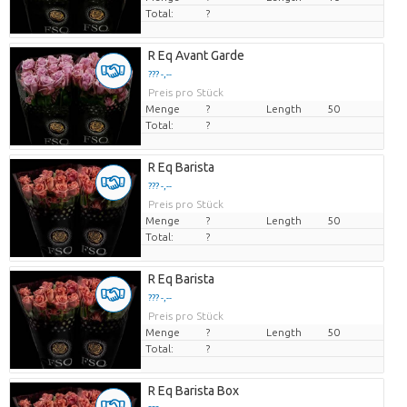
Total:
?
R Eq Avant Garde
??? -,--
Preis pro Stück
Menge
?
Length
50
Total:
?
R Eq Barista
??? -,--
Preis pro Stück
Menge
?
Length
50
Total:
?
R Eq Barista
??? -,--
Preis pro Stück
Menge
?
Length
50
Total:
?
R Eq Barista Box