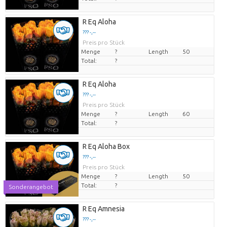
R Eq Aloha
??? -,--
Preis pro Stück
Menge
?
Length
50
Total:
?
R Eq Aloha
??? -,--
Preis pro Stück
Menge
?
Length
60
Total:
?
R Eq Aloha Box
??? -,--
Preis pro Stück
Menge
?
Length
50
Total:
?
Sonderangebot
R Eq Amnesia
??? -,--