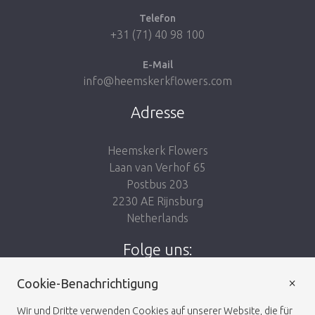
Telefon
+31 (71) 40 98 100
E-Mail
info@heemskerkflowers.com
Adresse
Heemskerk Flowers
Laan van Verhof 65
Postbus 203
2230 AE Rijnsburg
Netherlands
Folge uns:
×
Cookie-Benachrichtigung
Wir und Dritte verwenden Cookies auf unserer Website, die für