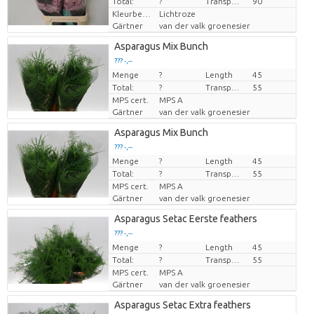
Total:
?
Transport height
90
Kleurbehandeld
Lichtroze
Gärtner
van der valk groenesier
Asparagus Mix Bunch
??? -,--
Menge
Preis pro Stück
?
Length
45
Total:
?
Transport height
55
MPS cert.
MPS A
Gärtner
van der valk groenesier
Asparagus Mix Bunch
??? -,--
Menge
Preis pro Stück
?
Length
45
Total:
?
Transport height
55
MPS cert.
MPS A
Gärtner
van der valk groenesier
Asparagus Setac Eerste feathers
??? -,--
Menge
Preis pro Stück
?
Length
45
Total:
?
Transport height
55
MPS cert.
MPS A
Gärtner
van der valk groenesier
Asparagus Setac Extra feathers