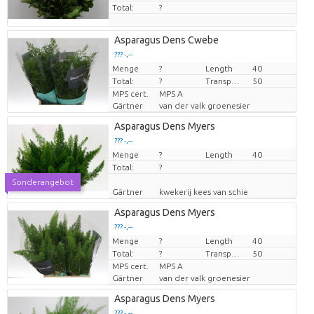
Total:
?
Asparagus Dens Cwebe
??? -,--
Menge
Preis pro Stück
?
Length
40
Total:
?
Transport height
50
MPS cert.
MPS A
Gärtner
van der valk groenesier
Asparagus Dens Myers
??? -,--
Menge
Preis pro Stück
?
Length
40
Total:
?
Sonderangebot
Gärtner
kwekerij kees van schie
Asparagus Dens Myers
??? -,--
Menge
Preis pro Stück
?
Length
40
Total:
?
Transport height
50
MPS cert.
MPS A
Gärtner
van der valk groenesier
Asparagus Dens Myers
??? -,--