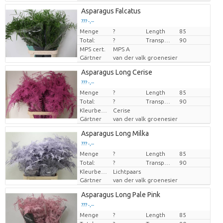
Asparagus Falcatus
??? -,--
Menge
Preis pro Stück
?
Length
85
Total:
?
Transport height
90
MPS cert.
MPS A
Gärtner
van der valk groenesier
Asparagus Long Cerise
??? -,--
Menge
Preis pro Stück
?
Length
85
Total:
?
Transport height
90
Kleurbehandeld
Cerise
Gärtner
van der valk groenesier
Asparagus Long Milka
??? -,--
Menge
Preis pro Stück
?
Length
85
Total:
?
Transport height
90
Kleurbehandeld
Lichtpaars
Gärtner
van der valk groenesier
Asparagus Long Pale Pink
??? -,--
Menge
Preis pro Stück
?
Length
85