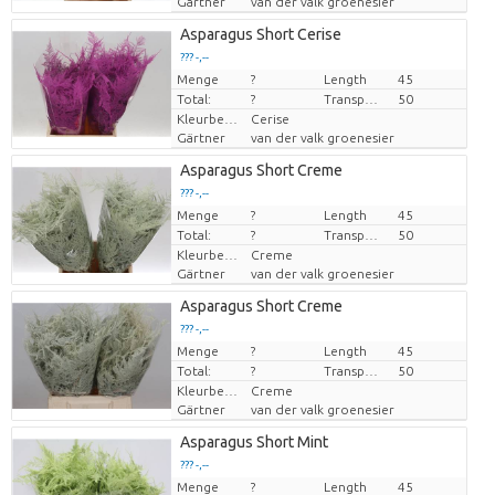
Gärtner
van der valk groenesier
Asparagus Short Cerise
??? -,--
Menge
Preis pro Stück
?
Length
45
Total:
?
Transport height
50
Kleurbehandeld
Cerise
Gärtner
van der valk groenesier
Asparagus Short Creme
??? -,--
Menge
Preis pro Stück
?
Length
45
Total:
?
Transport height
50
Kleurbehandeld
Creme
Gärtner
van der valk groenesier
Asparagus Short Creme
??? -,--
Menge
Preis pro Stück
?
Length
45
Total:
?
Transport height
50
Kleurbehandeld
Creme
Gärtner
van der valk groenesier
Asparagus Short Mint
??? -,--
Menge
Preis pro Stück
?
Length
45