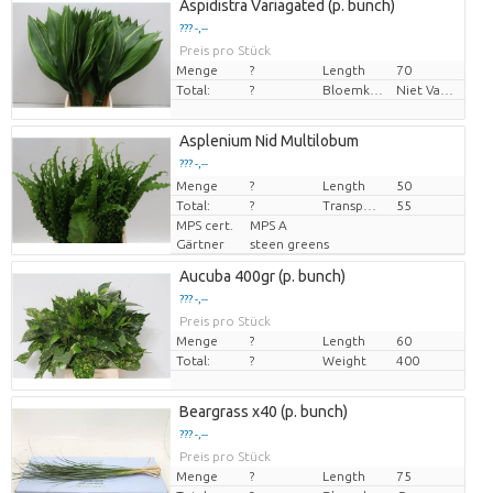
Aspidistra Variagated (p. bunch)
??? -,--
Preis pro Stück
Menge
?
Length
70
Total:
?
Bloemkleur
Niet Van Toepassing
Asplenium Nid Multilobum
??? -,--
Menge
Preis pro Stück
?
Length
50
Total:
?
Transport height
55
MPS cert.
MPS A
Gärtner
steen greens
Aucuba 400gr (p. bunch)
??? -,--
Preis pro Stück
Menge
?
Length
60
Total:
?
Weight
400
Beargrass x40 (p. bunch)
??? -,--
Preis pro Stück
Menge
?
Length
75