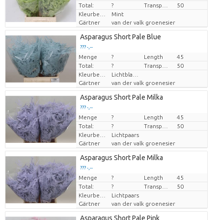
Total:
?
Transport height
50
Kleurbehandeld
Mint
Gärtner
van der valk groenesier
Asparagus Short Pale Blue
??? -,--
Menge
Preis pro Stück
?
Length
45
Total:
?
Transport height
50
Kleurbehandeld
Lichtblauw
Gärtner
van der valk groenesier
Asparagus Short Pale Milka
??? -,--
Menge
Preis pro Stück
?
Length
45
Total:
?
Transport height
50
Kleurbehandeld
Lichtpaars
Gärtner
van der valk groenesier
Asparagus Short Pale Milka
??? -,--
Menge
Preis pro Stück
?
Length
45
Total:
?
Transport height
50
Kleurbehandeld
Lichtpaars
Gärtner
van der valk groenesier
Asparagus Short Pale Pink