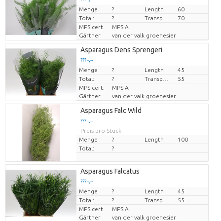
Menge
Preis pro Stück
?
Length
60
Total:
?
Transport height
70
MPS cert.
MPS A
Gärtner
van der valk groenesier
Asparagus Dens Sprengeri
??? -,--
Menge
Preis pro Stück
?
Length
45
Total:
?
Transport height
55
MPS cert.
MPS A
Gärtner
van der valk groenesier
Asparagus Falc Wild
??? -,--
Preis pro Stück
Menge
?
Length
100
Total:
?
Asparagus Falcatus
??? -,--
Menge
Preis pro Stück
?
Length
45
Total:
?
Transport height
55
MPS cert.
MPS A
Gärtner
van der valk groenesier