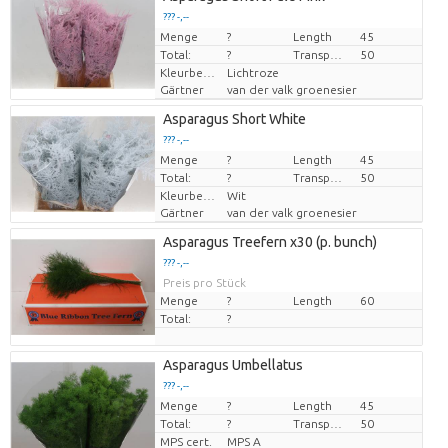
??? -,--
Menge
Preis pro Stück
?
Length
45
Total:
?
Transport height
50
Kleurbehandeld
Lichtroze
Gärtner
van der valk groenesier
Asparagus Short White
??? -,--
Menge
Preis pro Stück
?
Length
45
Total:
?
Transport height
50
Kleurbehandeld
Wit
Gärtner
van der valk groenesier
Asparagus Treefern x30 (p. bunch)
??? -,--
Preis pro Stück
Menge
?
Length
60
Total:
?
Asparagus Umbellatus
??? -,--
Menge
Preis pro Stück
?
Length
45
Total:
?
Transport height
50
MPS cert.
MPS A