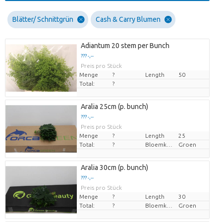
Blätter/ Schnittgrün
Cash & Carry Blumen
Adiantum 20 stem per Bunch
??? -,--
Preis pro Stück
Menge
?
Length
50
Total:
?
Aralia 25cm (p. bunch)
??? -,--
Preis pro Stück
Menge
?
Length
25
Total:
?
Bloemkleur
Groen
Aralia 30cm (p. bunch)
??? -,--
Preis pro Stück
Menge
?
Length
30
Total:
?
Bloemkleur
Groen