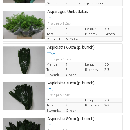
Gärtner
van der valk groenesier
Asparagus Umbellatus
??? -,--
Preis pro Stück
Menge
?
Length
70
Total:
?
Bloemkleur
Groen
MPS cert.
MPS A+
Aspidistra 60cm (p. bunch)
??? -,--
Preis pro Stück
Menge
?
Length
60
Total:
?
Ripeness
2-3
Bloemkleur
Groen
Aspidistra 70cm (p. bunch)
??? -,--
Preis pro Stück
Menge
?
Length
70
Total:
?
Ripeness
2-3
Bloemkleur
Groen
Aspidistra 80cm (p. bunch)
??? -,--