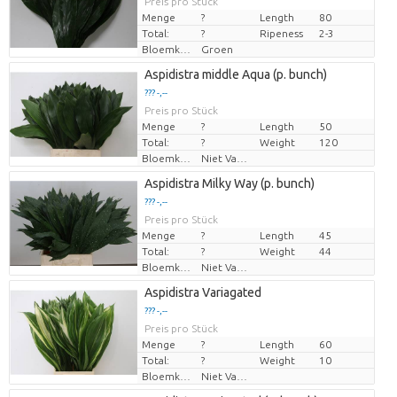
Preis pro Stück
Menge
?
Length
80
Total:
?
Ripeness
2-3
Bloemkleur
Groen
Aspidistra middle Aqua (p. bunch)
??? -,--
Preis pro Stück
Menge
?
Length
50
Total:
?
Weight
120
Bloemkleur
Niet Van Toepassing
Aspidistra Milky Way (p. bunch)
??? -,--
Preis pro Stück
Menge
?
Length
45
Total:
?
Weight
44
Bloemkleur
Niet Van Toepassing
Aspidistra Variagated
??? -,--
Preis pro Stück
Menge
?
Length
60
Total:
?
Weight
10
Bloemkleur
Niet Van Toepassing