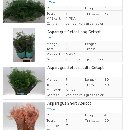
??? -,--
Menge
Preis pro Stück
?
Length
65
Total:
?
Transport height
75
MPS cert.
MPS A
Gärtner
van der valk groenesier
Asparagus Setac Long Getopt
??? -,--
Menge
Preis pro Stück
?
Length
85
Total:
?
Transport height
95
MPS cert.
MPS A
Gärtner
van der valk groenesier
Asparagus Setac middle Getopt
??? -,--
Menge
Preis pro Stück
?
Length
50
Total:
?
Transport height
60
MPS cert.
MPS A
Gärtner
van der valk groenesier
Asparagus Short Apricot
??? -,--
Menge
Preis pro Stück
?
Length
45
Total:
?
Transport height
50
Kleurbehandeld
Zalm