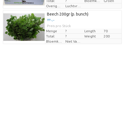
Total:
?
Bloemkleur
Groen
Overige informatie snijbloemen
Luchtvracht
Beech 200gr (p. bunch)
??? -,--
Preis pro Stück
Menge
?
Length
70
Total:
?
Weight
200
Bloemkleur
Niet Van Toepassing