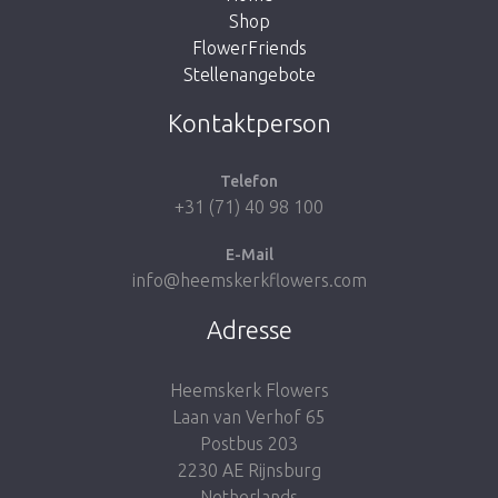
Shop
FlowerFriends
Stellenangebote
Zum Shop
Kontaktperson
Telefon
+31 (71) 40 98 100
E-Mail
info@heemskerkflowers.com
Adresse
Heemskerk Flowers
Laan van Verhof 65
Postbus 203
2230 AE Rijnsburg
Netherlands