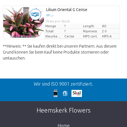
Lilium Oriental G Cerise
??? -,--
Preis pro Stück
Menge
?
Length
80
Total:
?
Ripeness
2-3
Kleurbehandeld
Cerise
MPS cert.
MPS A
**Hinweis: ** Sie kaufen direkt bei unseren Partnern. Aus diesem
Grund können Sie beim Kauf keine Produkte stornieren oder
umtauschen.
Zurück
Wir sind ISO 9001 zertifiziert.
Wir bitten um Entschuldigung
Diese Seite existiert nicht. Klicken Sie auf
Heemskerk Flowers
den untenstehenden Knopf, um zurück zum
Shop zu gehen.
Home