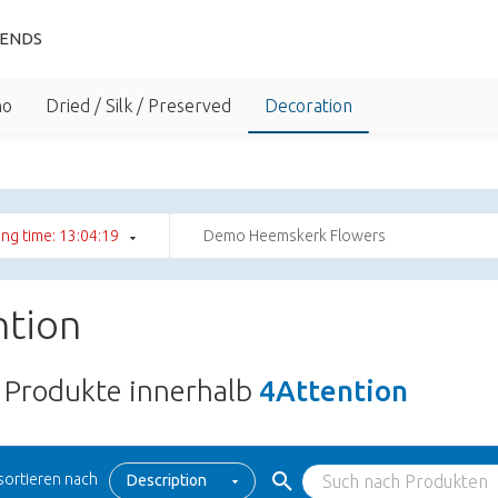
IENDS
no
Dried / Silk / Preserved
Decoration
ng time: 13:04:19
Demo Heemskerk Flowers
ntion
Produkte innerhalb
4Attention
sortieren nach
Description