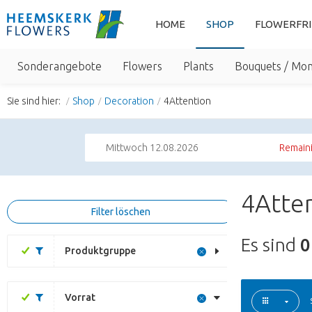
HOME
SHOP
FLOWERFR
Sonderangebote
Flowers
Plants
Bouquets / Mo
Sie sind hier:
Shop
Decoration
4Attention
Mittwoch 12.08.2026
Remaini
4Atte
Filter löschen
Es sind
0
Produktgruppe
Vorrat