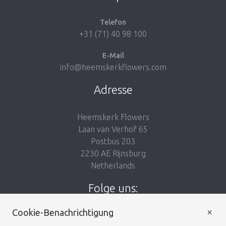
Telefon
+31 (71) 40 98 100
E-Mail
info@heemskerkflowers.com
Adresse
Heemskerk Flowers
Laan van Verhof 65
Postbus 203
2230 AE Rijnsburg
Netherlands
Folge uns:
×
Cookie-Benachrichtigung