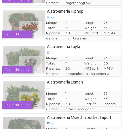
Gärtner
together2grow
Alstroemeria Hiphop
??? -,--
Menge
?
Length
75
Preis pro Stück
Total:
?
Weight
55
Ripeness
2-3
MPS cert.
MPS A+
Tag nicht gültig
Gärtner
h.m. tesselaar
Alstroemeria Layla
??? -,--
Menge
?
Length
75
Preis pro Stück
Total:
?
Weight
60
Ripeness
2-3
MPS cert.
MPS A
Tag nicht gültig
Gärtner
hoogenboom alstroemeria
Alstroemeria Lemon
??? -,--
Menge
?
Length
72
Preis pro Stück
Total:
?
Weight
35
Ripeness
2-3
Certificaten Milieukeur
Planetproof
Tag nicht gültig
Gärtner
firma a. vreugdenhil
Alstroemeria Mixed in bucket Import
??? -,--
Menge
?
Length
75