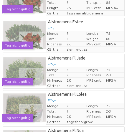
Total:
?
Transport height
85
Length
75
MPS cert.
MPS A+
Tag nicht gültig
Gärtner
tesselaar alstroemeria
Alstroemeria Estee
??? -,--
Menge
?
Length
75
Preis pro Stück
Total:
?
Weight
60
Ripeness
2-3
MPS cert.
MPS A
Tag nicht gültig
Gärtner
siem knol ea
Alstroemeria Fl Jade
??? -,--
Menge
?
Length
75
Preis pro Stück
Total:
?
Ripeness
2-3
Nr heads
20+
MPS cert.
MPS A
Tag nicht gültig
Gärtner
siem knol ea
Alstroemeria Fl Lolea
??? -,--
Menge
?
Length
75
Preis pro Stück
Total:
?
Ripeness
2-3
Nr heads
20+
MPS cert.
MPS A
Tag nicht gültig
Gärtner
together2grow
Alstroemeria Fl Noa