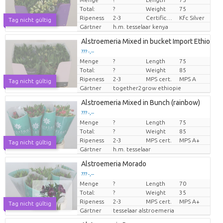
Preis pro Stück
Total:
?
Weight
75
Ripeness
2-3
Certificaten Kenya Flower Counsel
Kfc Silver
Tag nicht gültig
Gärtner
h.m. tesselaar kenya
Alstroemeria Mixed in bucket Import Ethiopie
??? -,--
Menge
?
Length
75
Preis pro Stück
Total:
?
Weight
85
Ripeness
2-3
MPS cert.
MPS A
Tag nicht gültig
Gärtner
together2grow ethiopie
Alstroemeria Mixed in Bunch (rainbow)
??? -,--
Menge
?
Length
75
Preis pro Stück
Total:
?
Weight
85
Ripeness
2-3
MPS cert.
MPS A+
Tag nicht gültig
Gärtner
h.m. tesselaar
Alstroemeria Morado
??? -,--
Menge
?
Length
70
Preis pro Stück
Total:
?
Weight
35
Ripeness
2-3
MPS cert.
MPS A+
Tag nicht gültig
Gärtner
tesselaar alstroemeria