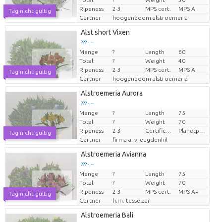
Ripeness
2-3
MPS cert.
MPS A
Tag nicht gültig
Gärtner
hoogenboom alstroemeria
Alst.short Vixen
??? -,--
Menge
?
Length
60
Preis pro Stück
Total:
?
Weight
40
Ripeness
2-3
MPS cert.
MPS A
Tag nicht gültig
Gärtner
hoogenboom alstroemeria
Alstroemeria Aurora
??? -,--
Menge
?
Length
75
Preis pro Stück
Total:
?
Weight
70
Ripeness
2-3
Certificaten Milieukeur
Planetproof
Tag nicht gültig
Gärtner
firma a. vreugdenhil
Alstroemeria Avianna
??? -,--
Menge
?
Length
75
Preis pro Stück
Total:
?
Weight
70
Ripeness
2-3
MPS cert.
MPS A+
Tag nicht gültig
Gärtner
h.m. tesselaar
Alstroemeria Bali