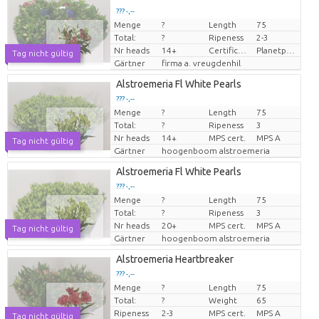
??? -,--
Menge
?
Length
75
Preis pro Stück
Total:
?
Ripeness
2-3
Nr heads
14+
Certificaten Milieukeur
Planetproof
Tag nicht gültig
Gärtner
firma a. vreugdenhil
Alstroemeria Fl White Pearls
??? -,--
Menge
?
Length
75
Preis pro Stück
Total:
?
Ripeness
3
Nr heads
14+
MPS cert.
MPS A
Tag nicht gültig
Gärtner
hoogenboom alstroemeria
Alstroemeria Fl White Pearls
??? -,--
Menge
?
Length
75
Preis pro Stück
Total:
?
Ripeness
3
Nr heads
20+
MPS cert.
MPS A
Tag nicht gültig
Gärtner
hoogenboom alstroemeria
Alstroemeria Heartbreaker
??? -,--
Menge
?
Length
75
Preis pro Stück
Total:
?
Weight
65
Ripeness
2-3
MPS cert.
MPS A
Tag nicht gültig