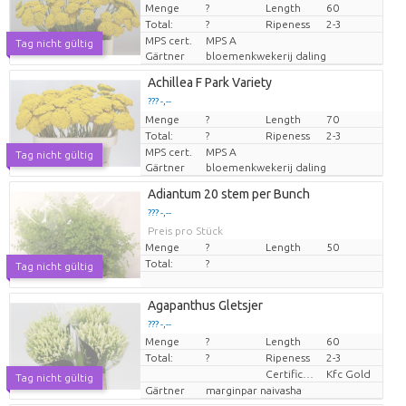
Menge
Preis pro Stück
?
Length
60
Total:
?
Ripeness
2-3
MPS cert.
MPS A
Tag nicht gültig
Gärtner
bloemenkwekerij daling
Achillea F Park Variety
??? -,--
Menge
Preis pro Stück
?
Length
70
Total:
?
Ripeness
2-3
MPS cert.
MPS A
Tag nicht gültig
Gärtner
bloemenkwekerij daling
Adiantum 20 stem per Bunch
??? -,--
Preis pro Stück
Menge
?
Length
50
Total:
?
Tag nicht gültig
Agapanthus Gletsjer
??? -,--
Menge
?
Length
60
Preis pro Stück
Total:
?
Ripeness
2-3
Certificaten Kenya Flower Counsel
Kfc Gold
Tag nicht gültig
Gärtner
marginpar naivasha