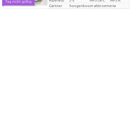
Ripeness
2-3
MPS cert.
MPS A
Tag nicht gültig
Gärtner
hoogenboom alstroemeria