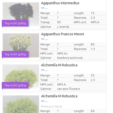
Agapanthus Intermedius
??? -,--
Menge
?
Length
75
Preis pro Stück
Total:
?
Ripeness
2-3
Transport height
85
MPS cert.
MPS A
Tag nicht gültig
Gärtner
j. brands
Agapanthus Praecox Meoni
??? -,--
Menge
Preis pro Stück
?
Length
80
Total:
?
Ripeness
1-3
MPS cert.
MPS A+
Tag nicht gültig
Gärtner
kwekerij zuid-oost
Alchemilla M Robustica
??? -,--
Menge
Preis pro Stück
?
Length
55
Total:
?
Ripeness
2-3
MPS cert.
MPS A
Tag nicht gültig
Gärtner
van aert flowers
Alchemilla M Robustica
??? -,--
Preis pro Stück
Menge
?
Length
60