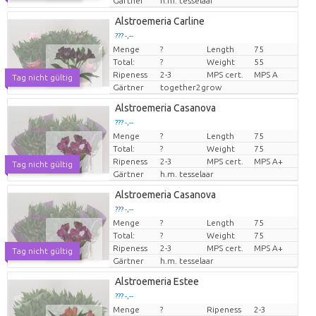
Gärtner
h.m. tesselaar
Alstroemeria Carline
??? -,--
Menge
?
Length
75
Preis pro Stück
Total:
?
Weight
55
Ripeness
2-3
MPS cert.
MPS A
Tag nicht gültig
Gärtner
together2grow
Alstroemeria Casanova
??? -,--
Menge
?
Length
75
Preis pro Stück
Total:
?
Weight
75
Ripeness
2-3
MPS cert.
MPS A+
Tag nicht gültig
Gärtner
h.m. tesselaar
Alstroemeria Casanova
??? -,--
Menge
?
Length
75
Preis pro Stück
Total:
?
Weight
75
Ripeness
2-3
MPS cert.
MPS A+
Tag nicht gültig
Gärtner
h.m. tesselaar
Alstroemeria Estee
??? -,--
Menge
?
Ripeness
2-3
Preis pro Stück