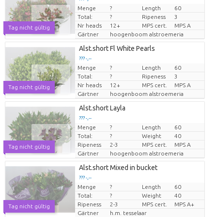
Menge
?
Length
60
Preis pro Stück
Total:
?
Ripeness
3
Nr heads
12+
MPS cert.
MPS A
Tag nicht gültig
Gärtner
hoogenboom alstroemeria
Alst.short Fl White Pearls
??? -,--
Menge
?
Length
60
Preis pro Stück
Total:
?
Ripeness
3
Nr heads
12+
MPS cert.
MPS A
Tag nicht gültig
Gärtner
hoogenboom alstroemeria
Alst.short Layla
??? -,--
Menge
?
Length
60
Preis pro Stück
Total:
?
Weight
40
Ripeness
2-3
MPS cert.
MPS A
Tag nicht gültig
Gärtner
hoogenboom alstroemeria
Alst.short Mixed in bucket
??? -,--
Menge
?
Length
60
Preis pro Stück
Total:
?
Weight
40
Ripeness
2-3
MPS cert.
MPS A+
Tag nicht gültig
Gärtner
h.m. tesselaar