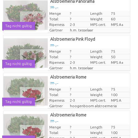
Alstroemeria Panorama
??? -,--
Menge
?
Length
75
Preis pro Stück
Total:
?
Weight
60
Ripeness
2-3
MPS cert.
MPS A+
Tag nicht gültig
Gärtner
h.m. tesselaar
Alstroemeria Pink Floyd
??? -,--
Menge
?
Length
75
Preis pro Stück
Total:
?
Weight
50
Ripeness
2-3
MPS cert.
MPS A+
Tag nicht gültig
Gärtner
h.m. tesselaar
Alstroemeria Rome
??? -,--
Menge
?
Length
75
Preis pro Stück
Total:
?
Weight
100
Ripeness
2-3
MPS cert.
MPS A
Tag nicht gültig
Gärtner
hoogenboom alstroemeria
Alstroemeria Rome
??? -,--
Menge
?
Length
75
Preis pro Stück
Total:
?
Weight
100