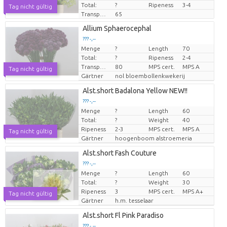
Total:
?
Ripeness
3-4
Tag nicht gültig
Transport height
65
Allium Sphaerocephal
??? -,--
Menge
?
Length
70
Preis pro Stück
Total:
?
Ripeness
2-4
Transport height
80
MPS cert.
MPS A
Tag nicht gültig
Gärtner
nol bloembollenkwekerij
Alst.short Badalona Yellow NEW!!
??? -,--
Menge
?
Length
60
Preis pro Stück
Total:
?
Weight
40
Ripeness
2-3
MPS cert.
MPS A
Tag nicht gültig
Gärtner
hoogenboom alstroemeria
Alst.short Fash Couture
??? -,--
Menge
?
Length
60
Preis pro Stück
Total:
?
Weight
30
Ripeness
3
MPS cert.
MPS A+
Tag nicht gültig
Gärtner
h.m. tesselaar
Alst.short Fl Pink Paradiso
??? -,--