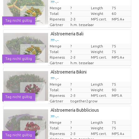
??? -,--
Menge
?
Length
75
Preis pro Stück
Total:
?
Weight
60
Ripeness
2-3
MPS cert.
MPS A+
Tag nicht gültig
Gärtner
h.m. tesselaar
Alstroemeria Bali
??? -,--
Menge
?
Length
75
Preis pro Stück
Total:
?
Weight
75
Ripeness
2-3
MPS cert.
MPS A+
Tag nicht gültig
Gärtner
h.m. tesselaar
Alstroemeria Bikini
??? -,--
Menge
?
Length
75
Preis pro Stück
Total:
?
Weight
90
Ripeness
2-3
MPS cert.
MPS A
Tag nicht gültig
Gärtner
together2grow
Alstroemeria Bubblicious
??? -,--
Menge
?
Length
75
Preis pro Stück
Total:
?
Weight
75
Ripeness
2-3
MPS cert.
MPS A+
Tag nicht gültig